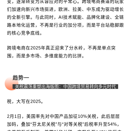
变，逐渐转变为从容应对的平常心。跨境电商赛道的玩家
们加速向新兴市场挺进，欧洲、拉美、中东成为驱动增长
的全新引擎。与此同时，AI技术赋能、品牌化建设、全链
路本地化运营，不再是行业的加分项，而是平台站稳脚跟
的核心竞争底线。
跨境电商在2025年真正迎来了分水岭，不再是单点突
围，而是多市场、多维度能力的比拼。
趋势一
关税震荡重塑出海版图：中国跨境贸易转向多元时代
税，大写在2025。
2月1日，美国率先对中国产品加征10%关税，此后层层
加码，叠加“芬太尼关税”与“对等关税”后税率升至54%，