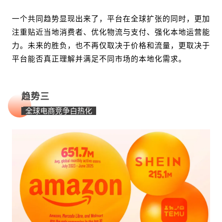
一个共同趋势显现出来了，平台在全球扩张的同时，更加
注重贴近当地消费者、优化物流与支付、强化本地运营能
力。未来的胜负，也不再仅取决于价格和流量，更取决于
平台能否真正理解并满足不同市场的本地化需求。
趋势三
全球电商竞争白热化