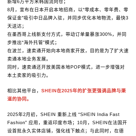
新增6万平方米韩国流向仓；
8月，宣布在日本开启本地招商，以“零成本、零年费、零
保证金”吸引中日品牌入驻，并同步优化本地物流，最快3
天送达；
在墨西哥上线新支付方式，带动订单量暴涨300%，并同
步推出“海外托管”模式；
在波兰，速卖通开始向本地商家开放，目的是为了扩大速
卖通本地业务发展。
同时，速卖通还开放美国本地POP模式，进一步增强对
本土卖家的吸引力。
相比其他平台，
SHEIN在2025年的扩张更强调品牌与渠
道的协同。
2025年2月初，SHEIN 重新上线 “SHEIN India Fast
Fashion” 应用，重返印度市场；10月，SHEIN在法国开
设首批永久实体店铺，强化线下触点；与此同时，在德