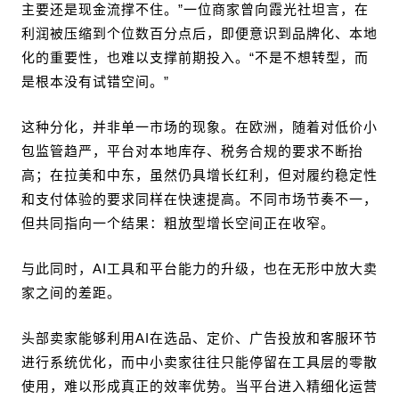
主要还是现金流撑不住。”一位商家曾向霞光社坦言，在
利润被压缩到个位数百分点后，即便意识到品牌化、本地
化的重要性，也难以支撑前期投入。“不是不想转型，而
是根本没有试错空间。”
这种分化，并非单一市场的现象。在欧洲，随着对低价小
包监管趋严，平台对本地库存、税务合规的要求不断抬
高；在拉美和中东，虽然仍具增长红利，但对履约稳定性
和支付体验的要求同样在快速提高。不同市场节奏不一，
但共同指向一个结果：粗放型增长空间正在收窄。
与此同时，AI工具和平台能力的升级，也在无形中放大卖
家之间的差距。
头部卖家能够利用AI在选品、定价、广告投放和客服环节
进行系统优化，而中小卖家往往只能停留在工具层的零散
使用，难以形成真正的效率优势。当平台进入精细化运营