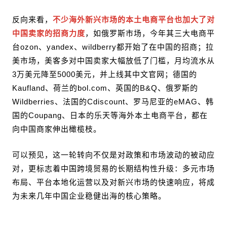
反向来看，
不少海外
新兴市场
的本土电商平台也加大了对
中国卖家的招商力度
，如
俄罗斯市场
，今年其三大电商平
台ozon、yandex、wildberry都开始了在中国的招商；拉
美市场，美客多对中国卖家大幅放低了门槛，月均流水从
3万美元降至5000美元，并上线其中文官网；德国的
Kaufland、荷兰的bol.com、英
国的B&Q、俄罗斯的
Wildberries、法国的Cdiscount、罗马尼亚的eMAG、韩
国的Coupang、日本的乐天等海外本土电商平台，都在
向中国商
家伸出橄榄枝。
可以预见，这一轮转向不仅是对政策和市场波动的被动应
对，更标志着中国跨境贸易的长期结构性升级：多元市场
布局、平台本地化运营以及对新兴市场的快速响应，将成
为未来几年中国企业稳健出海的核心策略。