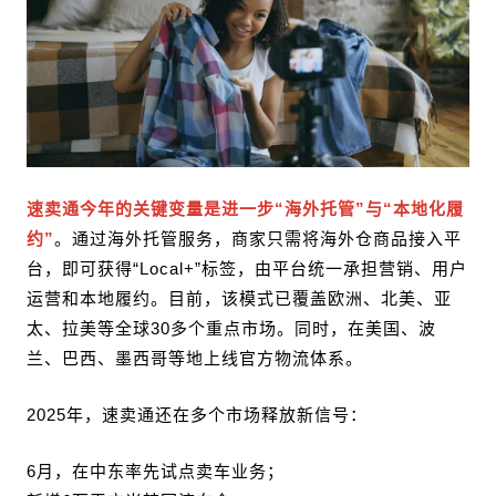
速卖通今年的关键变量是进一步“海外托管”与“本地化履
约”
。通过海外托管服务，商家只需将海外仓商品接入平
台，即可获得“Local+”标签，由平台统一承担营销、用户
运营和本地履约。目前，该模式已覆盖欧洲、北美、亚
太、拉美等全球30多个重点市场。同时，在美国、波
兰、巴西、墨西哥等地上线官方物流体系。
2025年，速卖通还在多个市场释放新信号：
6月，在中东率先试点卖车业务；