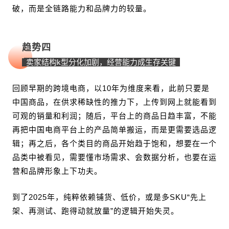
破，而是全链路能力和品牌力的较量。
趋势四
卖家结构k型分化加剧，经营能力成生存关键
回顾早期的跨境电商，以10年为维度来看，此前只要是
中国商品，在供求稀缺性的推力下，上传到网上就能看到
可观的销量和利润；随后，平台上的商品日趋丰富，不能
再把中国电商平台上的产品简单搬运，而是更需要选品逻
辑；再之后，各个类目的商品开始趋于饱和，想要在一个
品类中被看见，需要懂市场需求、会数据分析，也要在运
营和品牌形象上下功夫。
到了2025年，纯粹依赖铺货、低价，或是多SKU“先上
架、再测试、跑得动就放量”的逻辑开始失灵。