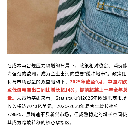
在成本与合规压力骤增的背景下，政策相对稳定、消费能
力强劲的欧洲，成为企业出海的重要“缓冲地带”。政策红
利与市场容量的双重驱动下，
2025年截至9月，中国对欧
盟低值电商出口同比增长超14%，提前超越上一年全年总
量。
从市场基础来看，Statista预测2025年欧洲电商市场
收入将达7079亿美元，2025-2029年复合年增长率约
7.95%，虽增速不及新兴市场，但成熟稳定的增长空间使
其成为跨境转移的核心承接区。