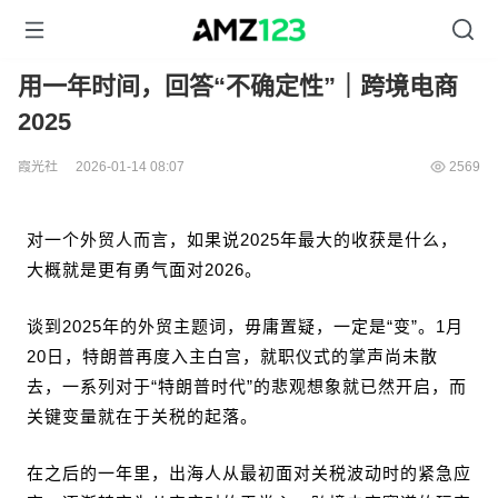
用一年时间，回答“不确定性”｜跨境电商
2025
霞光社
2026-01-14 08:07
2569
对一个外贸人而言，如果说2025年最大的收获是什么，
大概就是更有勇气面对2026。
谈到2025年的外贸主题词，毋庸置疑，一定是“变”。1月
20日，特朗普再度入主白宫，就职仪式的掌声尚未散
去，一系列对于“特朗普时代”的悲观想象就已然开启，而
关键变量就在于关税的起落。
在之后的一年里，出海人从最初面对关税波动时的紧急应