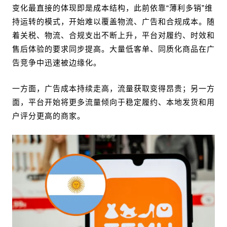
变化最直接的体现即是成本结构，此前依靠“薄利多销”维
持运转的模式，开始难以覆盖物流、广告和合规成本。随
着关税、物流、合规支出不断上升，平台对履约、时效和
售后体验的要求同步提高。大量低客单、同质化商品在广
告竞争中迅速被边缘化。
一方面，广告成本持续走高，流量获取变得昂贵；另一方
面，平台开始将更多流量倾向于稳定履约、本地发货和用
户评分更高的商家。