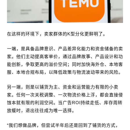
在这样的环境下，卖家群体的K型分化更鲜明了。
一端，是具备品牌意识、产品差异化能力和资金储备的卖
家。他们主动提高客单价，通过品牌故事、产品设计和功
能创新，争取更高的溢价空间；同时加快海外仓、本地客
服、本地合规布局，以降低政策与物流波动带来的风险。
另一端，则是以铺货为主、资金和运营能力有限的小卖
家。任何一次关税调整、一次物流价格上浮，都会直接侵
蚀本就有限的利润空间。当广告ROI持续走低、库存周转
放缓时，退出往往成为唯一选择。
“我们想做品牌，但尝试半年后还是回到了铺货的方式，