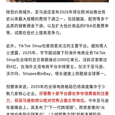
除低价商城外，亚马逊还宣布2026年将在欧洲站推出有
史以来最大规模的费用下调之一，包括服装、配饰等多个
品类的销售佣金下调，以及扩大低价商品的FBA优惠费率
等，试图在低价上提高竞争力。
此外，TikTok Shop也是商家关注的主要平台。据知情人
士透露，2025年，字节跳动旗下的海外电商业务TikTok
Shop在全球的总交易额接近1000亿美元，活跃买家数达
到4亿，在海外主流电商平台中排第五，仅次于亚马逊、
沃尔玛、Shopee和eBay。增长速度上则稳居全球第一。
但整体来说，2025年的全球电商格局仍将高度集中于少
数几家核心企业。
尽管数十家平台都在争夺消费者的注意
力，但亚马逊依然以绝对优势占据主导地位。
今年亚马逊
年度峰会上，其发布了“下一代跨境链”，把卖家推向“从
本地仓库到全球客户”、“上线即售全球”的新发展阶段。