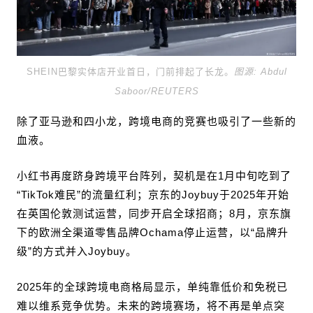
SHEIN巴黎实体店开业首日，门前排起了长龙。
图源: Abdul
Saboor/REUTERS
除了亚马逊和四小龙，跨境电商的竞赛也吸引了一些新的
血液。
小红书再度跻身跨境平台阵列，契机是在1月中旬吃到了
“TikTok难民”的流量红利；京东的Joybuy于2025年开始
在英国伦敦测试运营，同步开启全球招商；8月，京东旗
下的欧洲全渠道零售品牌Ochama停止运营，以“品牌升
级”的方式并入Joybuy。
2025年的全球跨境电商格局显示，单纯靠低价和免税已
难以维系竞争优势。未来的跨境赛场，将不再是单点突