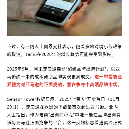
不过，有业内人士向霞光社表示，随着多地跨境小包政策
的取消，Temu在2026年的增长趋势可能会受到影响。
2025年9月，阿里速卖通启动“超级品牌出海计划”，以亚
马逊约一半的成本帮助品牌实现更高成交。
这一举措被业
界视为对亚马逊的正面挑战，意在争夺中高端品牌市场。
Sensor Tower数据显示，2025年“黑五”开卖首日（11月
20日），速卖通在欧洲的下载量首次超过亚马逊。业内
人士指出，作为电商“出海四小龙”中唯一能在品牌出海赛
道与亚马逊正面竞争的平台，这一反超标志着速卖通正式