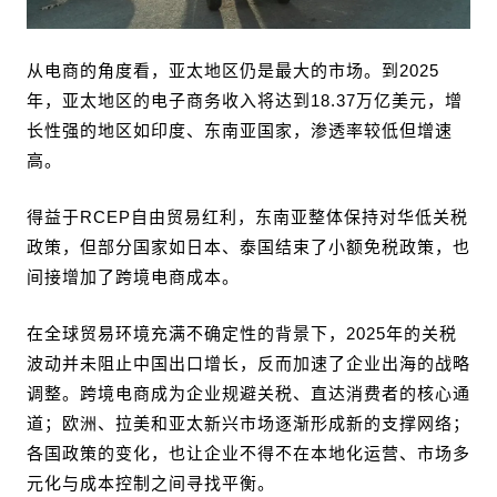
从电商的角度看，亚太地区仍是最大的市场。到2025
年，亚太地区的电子商务收入将达到18.37万亿美元，增
长性强的地区如印度、东南亚国家，渗透率较低但增速
高。
得益于RCEP自由贸易红利，东南亚整体保持对华低关税
政策，但部分国家如日本、泰国结束了小额免税政策，也
间接增加了跨境电商成本。
在全球贸易环境充满不确定性的背景下，2025年的关税
波动并未阻止中国出口增长，反而加速了企业出海的战略
调整。跨境电商成为企业规避关税、直达消费者的核心通
道；欧洲、拉美和亚太新兴市场逐渐形成新的支撑网络；
各国政策的变化，也让企业不得不在本地化运营、市场多
元化与成本控制之间寻找平衡。