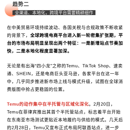
趋势二
全渠道、本地化，跨境平台需要精耕细作
在中美贸易环境持续波动、各国关税与合规政策不断收紧
的背景下，
全球跨境电商平台进入新一轮密集扩张期，平
台的市场布局明显呈现出两个特征：一是新增站点节奏加
快，二是本地化程度显著加深。
无论是有出海“四小龙”之称的Temu、TikTok Shop、速卖
通、SHEIN，还是电商巨头亚马逊，各家平台在这一年
中，几乎同步推进新市场上线与模式升级，试图在全球消
费版图中抢占更稳固的位置。
Temu的动作集中在半托管与区域化深化
。2月20日，
Temu在菲律宾推出其首个半托管站点，标志着平台开始
在东南亚市场测试更贴近本地履约与供给的模式。几天后
的2月28日，Temu又宣布正式布局阿联酋站点，进一步