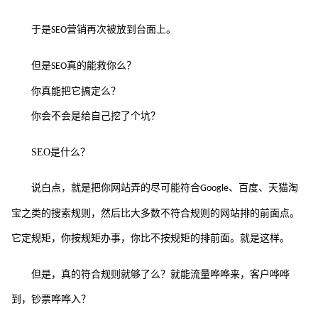
于是
营销再次被放到台面上。
SEO
但是
真的能救你么？
SEO
你真能把它搞定么？
你会不会是给自己挖了个坑？
SEO
是什么？
说白点，就是把你网站弄的尽可能符合
、百度、天猫淘
Google
宝之类的搜索规则，然后比大多数不符合规则的网站排的前面点。
它定规矩，你按规矩办事，你比不按规矩的排前面。就是这样。
但是，真的符合规则就够了么？就能流量哗哗来，客户哗哗
到，钞票哗哗入？