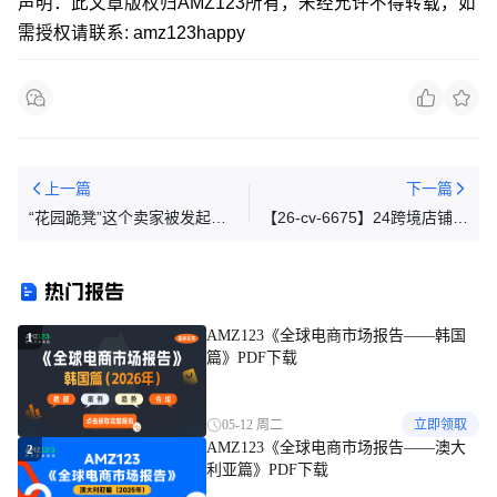
声明：此文章版权归AMZ123所有，未经允许不得转载，如
需授权请联系: amz123happy
上一篇
下一篇
“花园跪凳”这个卖家被发起中
【26-cv-6675】24跨境店铺被
立评估程序后，采用了最稳妥
起诉，Sally Walsh动物水彩画
的办法！
TRO维权涵盖蜻蜓蒲公英、兔
热门报告
子少女、趣味动物三大热门题
材
AMZ123《全球电商市场报告——韩国
1
篇》PDF下载
05-12 周二
立即领取
AMZ123《全球电商市场报告——澳大
2
利亚篇》PDF下载