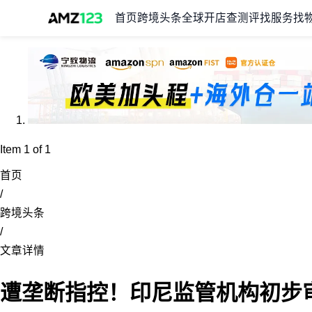
首页
跨境头条
全球开店
查测评
找服务
找
Item 1 of 1
首页
/
跨境头条
/
文章详情
遭垄断指控！印尼监管机构初步审查T