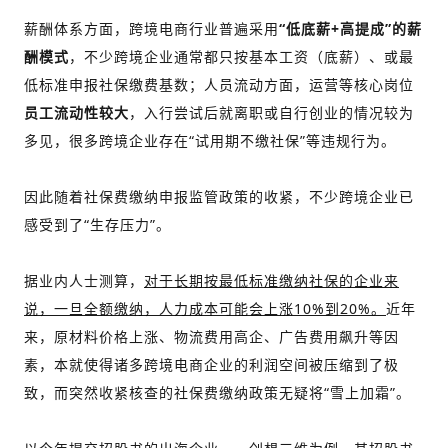
薪酬体系
方面，跨境电商行业普遍采用
“低底薪+高提成”的薪
酬模式
，不少跨境企业通常都只按基本工资（底薪）、或最
低标准申报社保缴费基数；人员流动方面，运营等核心岗位
员工流动性较大
，入行尝试后就离职或自行创业的情况较为
多见，很多跨境企业存在“试用期不缴社保”等违规行为。
因此随着社保费缴纳申报监管政策的收紧，不少跨境企业已
感受到了“生存压力”。
据业内人士测算，
对于长期按最低标准缴纳社保的企业来
说，一旦全额缴纳，人力成本可能会上涨10%到20%。
近年
来，原材料价格上涨、物流费用高企、广告费用飙升等因
素，本就使得诸多跨境电商企业的利润空间被压缩到了极
致，而突然收紧核查的社保费缴纳政策无疑将“雪上加霜”。