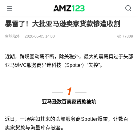
暴雷了！大批亚马逊卖家货款惨遭收割
雪球站外
2026-05-05 14:00
77809
近期，跨境圈动荡不断，除关税外，最大的震荡莫过于头部
亚马逊VC服务商异连科技（Spotter）“失控”。
—
1
—
亚马逊数百卖家货款被坑
近日，
一场突如其来的头部服务商Spotter爆雷，让
数百
卖家货款与海量库存被套。