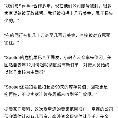
“我们与Spotter合作多年，现在他们公司账号被封，很多
卖家货款被无故截留。我们被扣押十几万美金，属于损失
少的。”
“有的同行被扣几十万甚至几百万美金，直接被对方死死
锁住。”
“Spotter的危机早已全面爆发，小站点云仓率先倒闭，美
国站自去年12月份起就彻底没有新订单，对接人员始终
以账号审核为由敷衍”
“Spotter还通知要抵扣超龄90天的库存货值，回款更是一
拖再拖，不少卖家连续多周都未收到任何款项。”
据卖家们爆料，这次受牵连的卖家范围很广，牵连的公司
保守算估计就有几百家，
牵涉资金保守估计几千万美金。