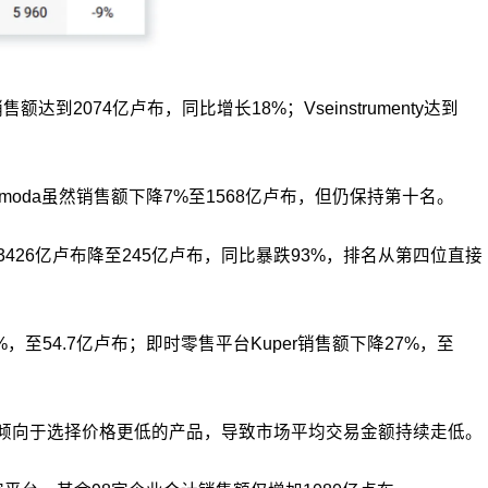
达到2074亿卢布，同比增长18%；Vseinstrumenty达到
；Lamoda虽然销售额下降7%至1568亿卢布，但仍保持第十名。
3426亿卢布降至245亿卢布，同比暴跌93%，排名从第四位直接
28%，至54.7亿卢布；即时零售平台Kuper销售额下降27%，至
越倾向于选择价格更低的产品，导致市场平均交易金额持续走低。