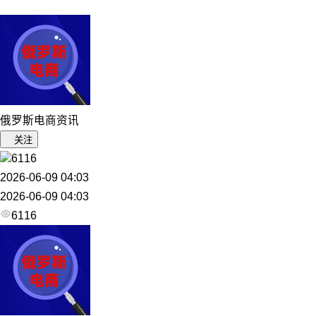
俄罗斯电商资讯
关注
6116
2026-06-09 04:03
2026-06-09 04:03
6116