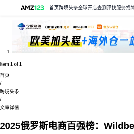
首页
跨境头条
全球开店
查测评
找服务
找
Item 1 of 1
首页
/
跨境头条
/
文章详情
2025俄罗斯电商百强榜：Wildbe