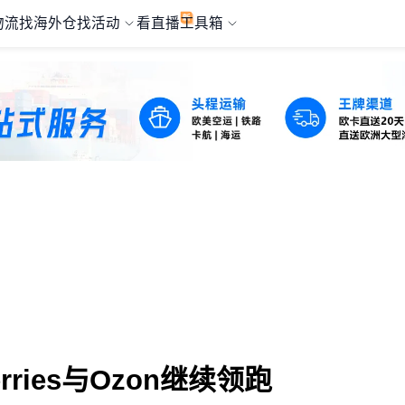
物流
找海外仓
找活动
看直播
工具箱
rries与Ozon继续领跑