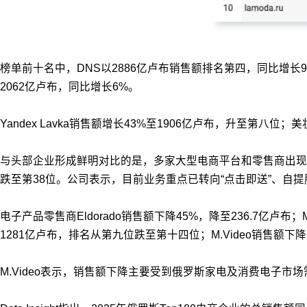
榜单前十名中，DNS以2886亿卢布销售额排名第四，同比增长9%；Sa
2062亿卢布，同比增长6%。
Yandex Lavka销售额增长43%至1906亿卢布，升至第八位；
与头部企业形成鲜明对比的是，多家大型电商平台和零售商出现明显下
跌至第38位。公司表示，目前业务重点已转向“点击即送”、自
电子产品零售商Eldorado销售额下降45%，降至236.7亿卢布；
1281亿卢布，排名从第九位跌至第十四位；M.Video销售额下降
M.Video表示，销售额下降主要受到俄罗斯家电及消费电子