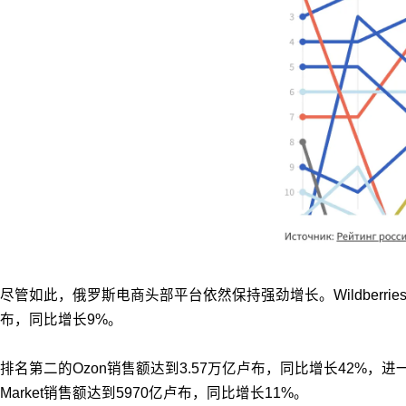
尽管如此，俄罗斯电商头部平台依然保持强劲增长。Wildberri
布，同比增长9%。
排名第二的Ozon销售额达到3.57万亿卢布，同比增长42%，进一步
Market销售额达到5970亿卢布，同比增长11%。