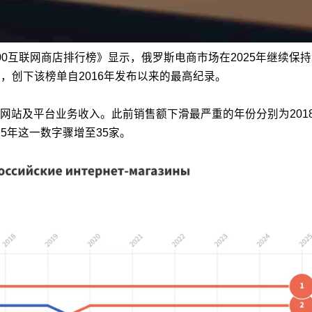
俄罗斯Top100互联网商店排行榜》显示，俄罗斯电商市场在2025
降，创下该榜单自2016年发布以来的最高纪录。
及平台业务收入。此前销售额下滑最严重的年份分别为2018年和
25年这一数字骤增至35家。