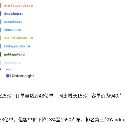
长25%；订单量达到43亿单，同比增长15%；客单价为940卢
23亿单，但客单价下降13%至1550卢布。排名第三的Yandex