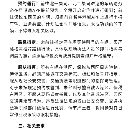
预约通行：
前往北一集司、北二集司进港的车辆请务
必在易港通APP提前预约，全程开启定位并进行签到；前
往保税东西区的车辆，须提前在智序港城APP上进行申报
车辆、业务类型、计划进仓时间等信息。未成功预约的车
辆，不得进入相关区域。
路径指定：
需前往指定停车场等待叫号的车辆，须严
格按照推荐路线行驶，具体以现场执法人员的即时指挥与
调度为准，请承运单位及驾驶员提前查询并严格遵守。
服从指挥：
所有车辆在港区、保税东西区周边道路、
待停区域，必须严格遵守交通标志、标线和信号灯指示，
服从现场公安交警、交通执法等职能部门的指挥与管理。
对于未按规定预约或签到、未经叫号擅自驶入港区、保税
东西区、不服从现场调度指挥，以及其他造成港区、园区
交通拥堵等行为，违反法律法规的将由公安交警、交通执
法等职能部门依法进行处罚；情节严重者，将同步对其日
常作业权限采取限制措施。
三、相关要求