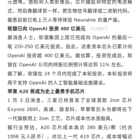
元放电。感知到人类思维后，芯片捕捉到特定的电流模
式，然后像翻译官一样，把生物信号翻译成二进制代码。
据悉目前已有上万人等待体验 Neuralink 的量产版。
（CNBC）
软银已向
OpenAI
投资 400 亿美元
据消息人士，软银集团上周已完成向 OpenAI 的最后一
笔 220-250 亿美元投资。自此，这家资本巨头已累计向
OpenAI 投资超 400 亿美元。据估算，投资完成后，软
银在 OpenAI 公司的持股比例预计将达到 11% 左右。
据了解，软银在 24 个月内完成了本轮投资，本轮投资将
用于支持 OpenAI 的人工智能基础设施建设。
苹果 A20 将成为史上最贵
手机芯片
1 月 3 日消息，三星已经首发了全球首款 2nm 芯片
Exynos 2600，高通、联发科、苹果等巨头也都将在下
一代旗舰用上 2nm 工艺，芯片成本也水涨船高。
据行业预估，A20 芯片成本高达 280 美元/颗（约合
1958 元人民币），对比上一代 A19 芯片，成本增幅达