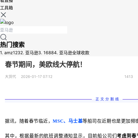
看直播
工具箱
热门搜索
1.
amz123
2.
亚马逊
3.
1688
4.
亚马逊全球收款
春节期间，美欧线大停航！
大货代
2026-01-17 07:12
1413
正文分割线
据讯，随着春节临近，
MSC、马士基
等船司在近期也是更加频
其中，根据最新的航班调整通知显示，目前船公司们
考虑到春