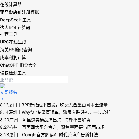
在线计算器
亚马逊店铺注册模拟
DeepSeek 工具
达人ROI 计算器
推荐工具
UPC在线生成
海关HS编码查询
成本利润计算
ChatGPT 指令大全
侵权检测工具
立即报名
8.12厦门丨3PF新政线下首发，吃透巴西墨西哥本土流量
8.14深圳丨Wayfair专属直通车，独家入驻好礼，一步启航
8.20广州丨阿里速卖通品牌出海+海外托管解读
8.27杭州丨直面四大平台官方，聚焦墨西哥与巴西市场
8.28厦门 | Google官方解读AI 时代跨境广告新打法