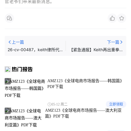
官老爷们带来最新消息。
上一篇
下一篇
26-cv-00487，keith律所代
【紧急通报】Keith再出重拳！
理Harriet Tubman地下铁路跨
版权案被告名单新增近300
境首维权，53店涉案名单已
家，这些插画不能再用了！
热门报告
出！
AMZ123《全球电商市场报告——韩国篇》
1
PDF下载
05-12 周二
立即领取
AMZ123《全球电商市场报告——澳大利亚
2
篇》PDF下载