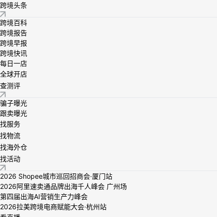
跨境头条
跨境百科
跨境报告
跨境早报
跨境快讯
每日一店
全球开店
查测评
骗子曝光
跟卖曝光
找服务
找物流
找海外仓
找活动
2026 Shopee城市巡回招商会·厦门站
2026阿里速卖通品牌出海千人峰会 广州场
第四届出海AI营销生产力峰会
2026拉美跨境电商赋能大会·杭州站