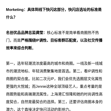
Morketing：具体到线下快闪这部分，快闪店选址的标准是
什么？
名创优品品牌总监龚莹：
核心标准不是简单看商圈热不热
门，而是
严格围绕IP调性、目标客群匹配度，以及社交传播
效率来综合判断
。
第一，选年轻潮流浓度最高的城市和商圈。一线及新一线城
市的潮流地标、年轻消费聚集地是首选。第二，看IP调性和
商圈的契合度。比如二次元IP，我们会优先选圈层文化属性
更强的大悦城；而Jennie这种全球顶级艺人，重点考量的是
商圈势能和高端潮流属性，上海港汇恒隆和她的时尚调性高
度契合，自然是最契合的选择。第三，还要评估商圈本身的
潜力，这个直接决定快闪活动的影响力。