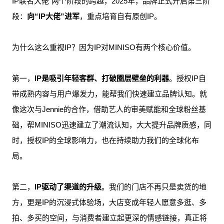
IP联名大佬”两个阶段的跨越，2025年，品牌正式开启第三阶
段：
向“IP大佬”进军
，重点培育自有原创IP。
为什么这么重视IP？因为IP对MINISO有两个核心价值。
第一，
IP是吸引年轻客群、打破圈层壁垒的利器
。授权IP自
带成熟内容与用户爆发力，能帮我们快速建立品牌认知。就
像这次与Jennie的合作，借助艺人的审美赋能和全球粉丝基
础，帮MINISO迅速建立了潮流认知，大大提升品牌质感，同
时，授权IP的全球影响力，也在持续助力我们的全球化布
局。
第二，
IP驱动了渠道的升级
。我们的门店不再只是卖货的地
方，更是IP的沉浸式体验场，大店变成年轻人愿意多逛、多
拍、多买的空间，与消费者建立起更深的情感链接，真正将