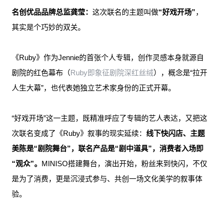
名创优品品牌总监龚莹：
这次联名的主题叫做
“好戏开场”
，
其实是个巧妙的双关。
《Ruby》作为Jennie的首张个人专辑，创作灵感本身就源自
剧院的红色幕布（
Ruby即象征剧院深红丝绒
），概念是“拉开
人生大幕”，也代表她独立艺术家身份的正式开幕。
“好戏开场”这一主题，既精准呼应了专辑的艺人表达，又把这
次联名变成了《Ruby》叙事的现实延续：
线下快闪店、主题
美陈是“剧院舞台”，联名产品是“剧中道具”，消费者入场即
“观众”。
MINISO搭建舞台，演出开始，粉丝来到快闪，不仅
是为了消费，更是沉浸式参与、共创一场文化美学的叙事体
验。