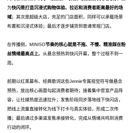
为
快闪是打造沉浸式购物体验、拉近和消费者距离最好的场
域
；其次是超级大店，充足的门店面积，同样可以承载场景
布置和沉浸式体验；最后才逐步铺货到普通常规门店。
在传播侧，MINISO
节奏的核心就是不拖、不慢、精准踩在粉
丝情绪最高点上
。从悬念预热到快闪开幕，整个过程不到一
周。
前期以红黑幕布、经典歌词这些Jennie专属视觉符号做悬念
预热，放出核心画面勾起消费者期待；接着集中官宣产品阵
容，让社媒热度迅速拉升；发售阶段同步落地线下快闪店，
把线上流量直接转化为线下打卡与真实体验，形成二次传
播；最后通过多渠道发售承接转化，完成从情绪共鸣到消费
行动的闭环。