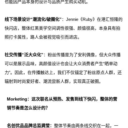
也能因产品本身的设计与品质产生购买动机。
线下场景设计“潮流化/破圈化”
：Jennie《Ruby》在港汇恒隆的
快闪店，整体红黑美学空间调性很强、颜值很高，本身具有拍
照打卡属性，路人会被视觉吸引而进店。
社交传播“泛大众化”
：粉丝传播是为了安利偶像，但大众传播
可以是展示品味，高颜值设计也会让大众消费者产生“晒单动
力”。因此，在传播触达上，我们不仅锚定了粉丝原点人群，还
辐射到时尚爱好者、潮流尝新人群，实现真正破圈。
Morketing：这次联名从预热、发售到线下快闪，整体的营
销节奏是怎么设计的？
名创优品品牌总监龚莹：
整体节奏由两条线交织在一起，一