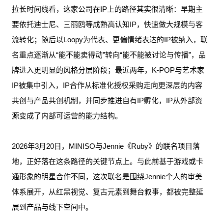
拉长时间线看，这家公司在IP上的路径其实很清晰：早期主
要依托迪士尼、三丽鸥等成熟高认知IP，快速做大规模与客
流转化；随后以Loopy为代表、更偏情绪表达的IP被纳入，联
名重点逐渐从“能不能卖得动”转向“能不能被讨论与传播”，品
牌进入更明显的风格分层阶段；最近两年，K-POP与艺术家
IP被集中引入，IP合作从标准化授权采购走向更深层的内容
共创与产品共创机制，并同步推进自有IP孵化，IP从外部资
源变成了内部可运营的能力结构。
2026年3月20日，MINISO与Jennie《Ruby》的联名项目落
地，正好落在这条路径的关键节点上。与此前基于游戏或卡
通形象的明星合作不同，这次联名是围绕Jennie个人的审美
体系展开，从红黑视觉、复古元素到舞台叙事，都被完整延
展到产品与线下空间中。