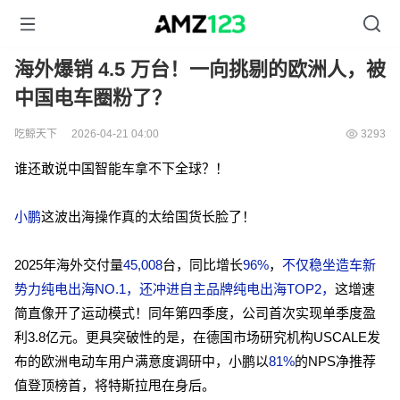
海外爆销 4.5 万台！一向挑剔的欧洲人，被
中国电车圈粉了？
吃鲸天下
2026-04-21 04:00
3293
谁还敢说中国智能车拿不下全球？！
小鹏
这波出海操作真的太给国货长脸了！
2025年海外交付量
45,008
台，同比增长
96%
，
不仅稳坐造车新
势力纯电出海NO.1，还冲进自主品牌纯电出海TOP2，
这增速
简直像开了运动模式！同年第四季度，公司首次实现单季度盈
利3.8亿元。更具突破性的是，在德国市场研究机构USCALE发
布的欧洲电动车用户满意度调研中，小鹏以
81%
的NPS净推荐
值登顶榜首，将特斯拉甩在身后。