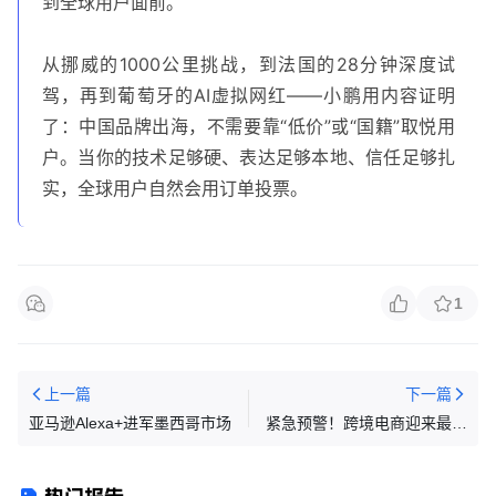
到全球用户面前。
从挪威的1000公里挑战，到法国的28分钟深度试
驾，再到葡萄牙的AI虚拟网红——小鹏用内容证明
了：中国品牌出海，不需要靠“低价”或“国籍”取悦用
户。当你的技术足够硬、表达足够本地、信任足够扎
实，全球用户自然会用订单投票。
1
上一篇
下一篇
亚马逊Alexa+进军墨西哥市场
紧急预警！跨境电商迎来最强
稽查：金税四期严比对，收入
不符将被严查！