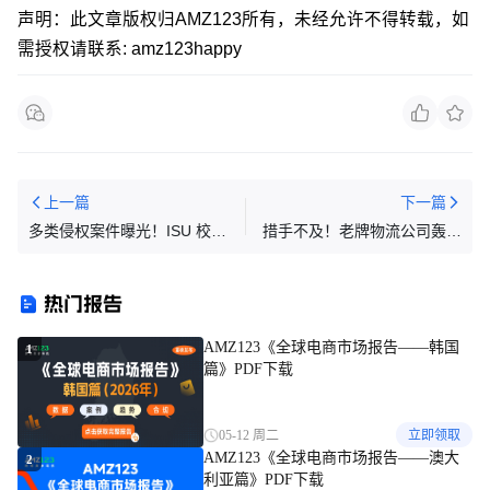
声明：此文章版权归AMZ123所有，未经允许不得转载，如
需授权请联系: amz123happy
上一篇
下一篇
多类侵权案件曝光！ISU 校
措手不及！老牌物流公司轰然
标、Keith 插画、MISSMILE
倒闭，所有运营全部暂停
商标、樱桃小丸子IP多重侵权
热门报告
雷区来袭！
AMZ123《全球电商市场报告——韩国
1
篇》PDF下载
05-12 周二
立即领取
AMZ123《全球电商市场报告——澳大
2
利亚篇》PDF下载