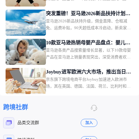
最低进口价格。该措施将于2026年12月正式生
效。
突发重磅！亚马逊2026新品扶持计划出
亚马逊2026新品扶持升级，佣金直降、仓租减
炉，物流、仓储、佣金三重补贴
免、运费补贴，90天超低成本冷启动，新卖家红
利拉满。
10款亚马逊热销母婴产品盘点：婴儿护
亚马逊各类产品搜索量增长显著，以下10款母婴
理产品月销过万
产品在亚马逊上销量表现突出，深受消费者欢
迎。月销售额排名第一的是一款儿童夜灯，月销
售额49.36万美元，销量2.2万。
Joybuy进军欧洲六大市场，推出当日配
京东旗下跨境电商平台Joybuy加速进入欧洲市
送和低价会员模式
场，其在英国、德国、法国、荷兰、比利时和卢
森堡六个市场同步上线，并快速推出当日配送、
低价会员服务以及自建物流体系。
跨境社群
品类交流群
加入