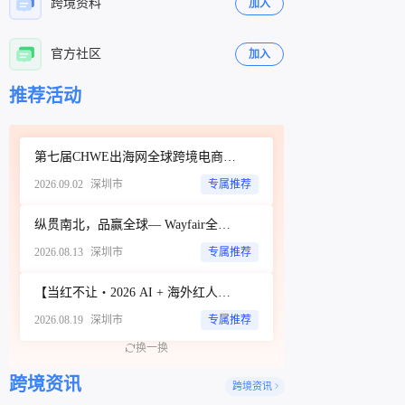
跨境资料
加入
官方社区
加入
立即扫码咨询
立即扫码咨询
推荐活动
第七届CHWE出海网全球跨境电商展（深圳）秋季展
2026.09.02
深圳市
专属推荐
纵贯南北，品赢全球— Wayfair全品类招商城市巡回Workshop（深圳站）
2026.08.13
深圳市
专属推荐
【当红不让・2026 AI + 海外红人营销大会暨 WotoHub 卖家大会】
2026.08.19
深圳市
专属推荐
换一换
跨境资讯
跨境资讯