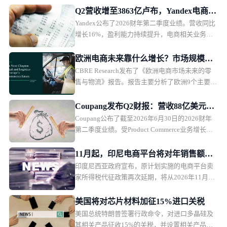
Q2营收增至3863亿卢布，Yandex电商业
Yandex公布了2026财年第二季度业绩。营收同比
务首次盈利
增长16%，盈利能力持续提升，电商相关业务首
次实现调整后EBITDA盈利。
欧洲电商未来靠什么增长？市场规模、
CBRE Research发布了《欧洲电商市场未来的零
品类与物流全面解析
售与物流》报告。报告主要分析了欧洲9个主要市
场的电商发展趋势，并从5大商品类别，以及物流
市场趋势，探讨未来欧洲电商市场的发展方向。
Coupang发布Q2财报：营收88亿美元，
Coupang公布了截至2026年6月30日的2026财年
盈利能力承压
第二季度业绩。受Product Commerce业务增长放
缓、韩国行政罚款影响，Coupang本季度营收保
持增长，但利润承压。
11月起，印尼电商平台将对年销售额超5
印度尼西亚政府宣布，原计划实施的电商平台卖
亿卢比卖家征税
家所得税代征政策再次延期，将从2026年11月1
日起正式执行。印尼税务部门表示，此次调整主
要是为了在当前经济环境下维护消费者购买力，
美国将对芯片材料加征15%进口关税
政策本身内容不会改变，只是推迟实施时间。
美国总统特朗普签署行政命令，对进口多晶硅及
其相关产品征收15%的关税，并设置相关产品的