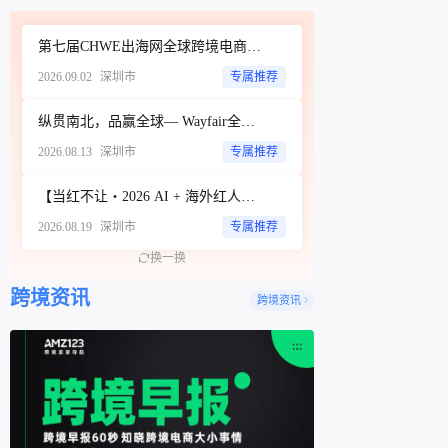
第七届CHWE出海网全球跨境电商展（深圳）秋季展
2026.09.02
深圳市
专属推荐
纵贯南北，品赢全球— Wayfair全品类招商城市巡回Workshop（深圳站）
2026.08.13
深圳市
专属推荐
【当红不让・2026 AI + 海外红人营销大会暨 WotoHub 卖家大会】
2026.08.19
深圳市
专属推荐
换一换
跨境资讯
跨境资讯