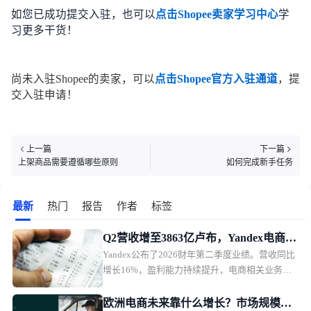
如您已成功提交入驻，也可以
点击Shopee卖家学习中心
学
习更多干货！
尚未入驻Shopee的卖家，可以
点击Shopee官方入驻通道
，提
交入驻申请！
上一篇
下一篇
上架商品需要遵循哪些原则
如何完成新手任务
最新
热门
报告
作者
标签
Q2营收增至3863亿卢布，Yandex电商业
Yandex公布了2026财年第二季度业绩。营收同比
务首次盈利
增长16%，盈利能力持续提升，电商相关业务首
次实现调整后EBITDA盈利。
欧洲电商未来靠什么增长？市场规模、