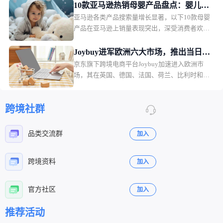
10款亚马逊热销母婴产品盘点：婴儿护
亚马逊各类产品搜索量增长显著，以下10款母婴
理产品月销过万
产品在亚马逊上销量表现突出，深受消费者欢
迎。月销售额排名第一的是一款儿童夜灯，月销
售额49.36万美元，销量2.2万。
Joybuy进军欧洲六大市场，推出当日配
京东旗下跨境电商平台Joybuy加速进入欧洲市
送和低价会员模式
场，其在英国、德国、法国、荷兰、比利时和卢
森堡六个市场同步上线，并快速推出当日配送、
低价会员服务以及自建物流体系。
跨境社群
品类交流群
加入
跨境资料
加入
官方社区
加入
立即扫码咨询
立即扫码咨询
推荐活动