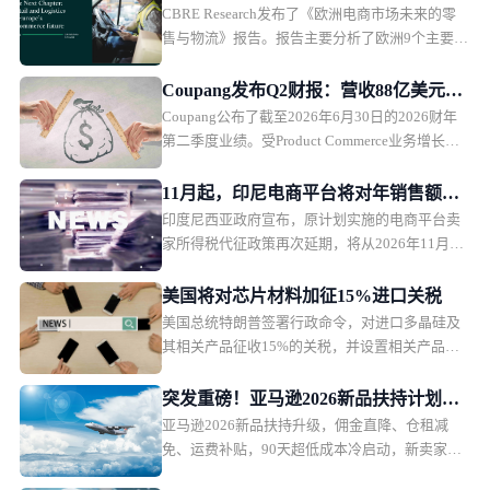
CBRE Research发布了《欧洲电商市场未来的零
品类与物流全面解析
售与物流》报告。报告主要分析了欧洲9个主要市
场的电商发展趋势，并从5大商品类别，以及物流
市场趋势，探讨未来欧洲电商市场的发展方向。
Coupang发布Q2财报：营收88亿美元，
Coupang公布了截至2026年6月30日的2026财年
盈利能力承压
第二季度业绩。受Product Commerce业务增长放
缓、韩国行政罚款影响，Coupang本季度营收保
持增长，但利润承压。
11月起，印尼电商平台将对年销售额超5
印度尼西亚政府宣布，原计划实施的电商平台卖
亿卢比卖家征税
家所得税代征政策再次延期，将从2026年11月1
日起正式执行。印尼税务部门表示，此次调整主
要是为了在当前经济环境下维护消费者购买力，
美国将对芯片材料加征15%进口关税
政策本身内容不会改变，只是推迟实施时间。
美国总统特朗普签署行政命令，对进口多晶硅及
其相关产品征收15%的关税，并设置相关产品的
最低进口价格。该措施将于2026年12月正式生
效。
突发重磅！亚马逊2026新品扶持计划出
亚马逊2026新品扶持升级，佣金直降、仓租减
炉，物流、仓储、佣金三重补贴
免、运费补贴，90天超低成本冷启动，新卖家红
利拉满。