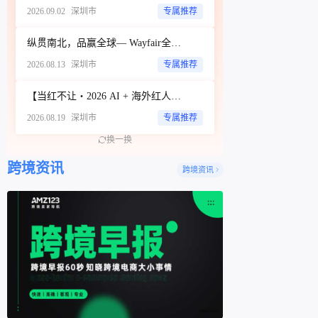
2026.09.02
深圳市
专属推荐
纵贯南北，品赢全球— Wayfair全品类招商城市巡回Workshop（深圳站）
2026.08.13
深圳市
专属推荐
【当红不让・2026 AI + 海外红人营销大会暨 WotoHub 卖家大会】
2026.08.19
深圳市
专属推荐
换一换
跨境资讯
跨境资讯