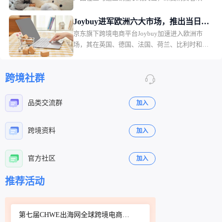
迎。月销售额排名第一的是一款儿童夜灯，月销
售额49.36万美元，销量2.2万。
Joybuy进军欧洲六大市场，推出当日配
京东旗下跨境电商平台Joybuy加速进入欧洲市
送和低价会员模式
场，其在英国、德国、法国、荷兰、比利时和卢
森堡六个市场同步上线，并快速推出当日配送、
低价会员服务以及自建物流体系。
跨境社群
品类交流群
加入
跨境资料
加入
官方社区
加入
立即扫码咨询
立即扫码咨询
推荐活动
第七届CHWE出海网全球跨境电商展（深圳）秋季展