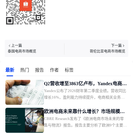
上一篇
下一篇
泰国电商市场概览
哥伦比亚电商市场概览
最新
热门
报告
作者
标签
Q2营收增至3863亿卢布，Yandex电商业
Yandex公布了2026财年第二季度业绩。营收同比
务首次盈利
增长16%，盈利能力持续提升，电商相关业务首
次实现调整后EBITDA盈利。
欧洲电商未来靠什么增长？市场规模、
CBRE Research发布了《欧洲电商市场未来的零
品类与物流全面解析
售与物流》报告。报告主要分析了欧洲9个主要市
场的电商发展趋势，并从5大商品类别，以及物流