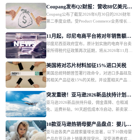
市场趋势，探讨未来欧洲电商市场的发展方向。
Coupang发布Q2财报：营收88亿美元，
Coupang公布了截至2026年6月30日的2026财年
盈利能力承压
第二季度业绩。受Product Commerce业务增长放
缓、韩国行政罚款影响，Coupang本季度营收保
持增长，但利润承压。
11月起，印尼电商平台将对年销售额超5
印度尼西亚政府宣布，原计划实施的电商平台卖
亿卢比卖家征税
家所得税代征政策再次延期，将从2026年11月1
日起正式执行。印尼税务部门表示，此次调整主
要是为了在当前经济环境下维护消费者购买力，
美国将对芯片材料加征15%进口关税
政策本身内容不会改变，只是推迟实施时间。
美国总统特朗普签署行政命令，对进口多晶硅及
其相关产品征收15%的关税，并设置相关产品的
最低进口价格。该措施将于2026年12月正式生
效。
突发重磅！亚马逊2026新品扶持计划出
亚马逊2026新品扶持升级，佣金直降、仓租减
炉，物流、仓储、佣金三重补贴
免、运费补贴，90天超低成本冷启动，新卖家红
利拉满。
10款亚马逊热销母婴产品盘点：婴儿护
亚马逊各类产品搜索量增长显著，以下10款母婴
理产品月销过万
产品在亚马逊上销量表现突出，深受消费者欢