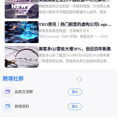
特朗普政府正在制定一项限制措施，计划禁止美
件
国进口新型号中国制造的数据中心组件，相关措
施可能在2026年底前公布。
TRO资讯｜热门剧里的虚构公司Logo竟
跨境卖家紧急排查！全球娱乐巨头
正在维权，速查
NBCUniversal（NBC环球）再度出手——2026年
8月5日，NBCUniversal Media, LLC通过GBC律所
在伊利诺伊州北区联邦法院发起TRO批量诉讼，
美客多Q2营收大增50%，创近四年新高
被告名单全部密封。这已是THE OFFICE今年第
美客多公布了截至2026年6月30日的2026财年第
39起TRO维权，核心武器正是注册多年的THE
二季度财务业绩。受电商业务与金融科技业务持
OFFICE图形/文本商标以及剧中虚构公司
续增长、生态体系用户黏性增强推动，美客多营
DUNDER MIFFLIN等衍生标识商标。换言之，只
收同比大幅增长50%。
要你的产品出现了THE OFFICE字样、Dunder
跨境社群
Mifflin标识或任何剧集衍生视觉元素，就可能被
精准锁定，面临账户冻结。
品类交流群
加入
跨境资料
加入