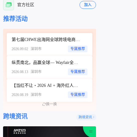
官方社区
加入
立即扫码咨询
立即扫码咨询
推荐活动
第七届CHWE出海网全球跨境电商展（深圳）秋季展
2026.09.02
深圳市
专属推荐
纵贯南北，品赢全球— Wayfair全品类招商城市巡回Workshop（深圳站）
2026.08.13
深圳市
专属推荐
【当红不让・2026 AI + 海外红人营销大会暨 WotoHub 卖家大会】
2026.08.19
深圳市
专属推荐
换一换
跨境资讯
跨境资讯