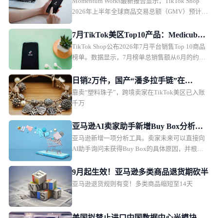
Momentum Works最新报告显示，TikTok Shop
503亿美元
2026年上半年全球商品交易总额（GMV）预计达
到503亿美元，同比增长92%。2026年全年GMV
有望首次突破1000亿美元，达到1235亿美元。
7月TikTok美区Top10产品：Medicube
TikTok Shop公布2026年7月平台销售Top 10商品
面霜连续4月登顶
榜单。数据显示，7月榜单总销售额从6月的约
2580万美元下降至约1990万美元，medicube胶原
蛋白面霜连续第四个月位居榜首。
日销2万件，国产“潘多拉手链”在
靠卖“塑料珠子”，跨境卖家在TikTok美区已入账
TikTok美区爆单
千万
亚马逊AI卖家助手新增Buy Box分析功
亚马逊新增一项分析工具。卖家未来可以直接向
能
AI助手询问未获得Buy Box的具体原因，并根据
分析结果调整商品运营策略。
9月起生效！亚马逊多类商品退货期砍半
亚马逊退货规则有变！多类商品缩短至14天
美国拟禁止进口中国数据中心光模块组