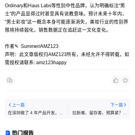
Ordinary和Haus Labs等性别中性品牌，认为明确标注“男
士”的产品显得过时甚至具有说教意味。预计未来十年内，
“男士彩妆”这一概念本身可能逐渐消失，美妆行业的性别界
限将持续弱化，销售数据正在追赶这一文化变化。
作者✎ Summer/AMZ123
声明：此文章版权归AMZ123所有，未经允许不得转载，如
需授权请联系: amz123happy
上一篇
下一篇
在深圳做了 4 年产品开发，遇
拉新难、留存差、预算紧？出
到投资人后反而更焦虑了……
海应用年初布局这样做
热门报告