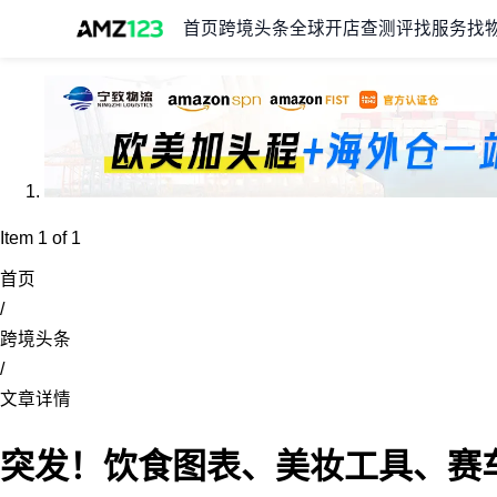
首页
跨境头条
全球开店
查测评
找服务
找
Item 1 of 1
首页
/
跨境头条
/
文章详情
突发！饮食图表、美妆工具、赛