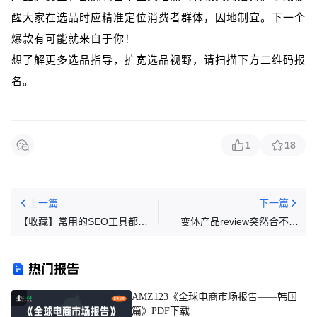
醒大家在选品时应精准定位消费者群体，因地制宜。下一个
爆款有可能就来自于你！
想了解更多选品指导，扩宽选品视野，请扫描下方二维码报
名。
1
18
上一篇
下一篇
【收藏】常用的SEO工具都有
变体产品review突然合不上
哪些呢？
了，万万没想到这样的变体操
作也违规
热门报告
AMZ123《全球电商市场报告——韩国
1
篇》PDF下载