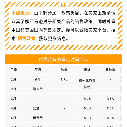
“
小编提示：
由于部分属于敏感类目，在卖家上新前请
认真了解亚马逊对于相关产品的销售政策，同时尊重
中国和美国国内销售规定。你可以登陆卖家平台，搜
索“
销售政策
” 获取更多信息。
狩猎装备的重点时间节点
月份
节日
秋季
棒球
春秋季
1月
新年
NFL
-
德州休斯顿
狩猎
2月
情人节
-
-
3月
-
-
MLB
NBA
4月
复活节
-
MLB
NBA
5月
母亲节
-
MLB
NBA