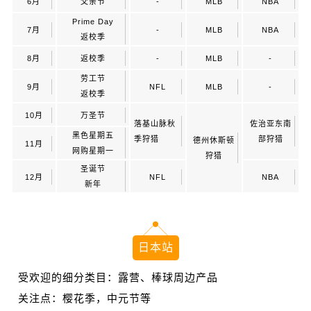
6月
父亲节
-
MLB
NBA
Prime Day
7月
-
MLB
NBA
返校季
8月
返校季
-
MLB
-
劳工节
9月
NFL
MLB
-
返校季
10月
万圣节
落基山脉秋
佐治亚东南
黑色星期五
季狩猎
部狩猎
德州休斯顿
11月
网购星期一
狩猎
圣诞节
12月
NFL
NBA
新年
日本站
受欢迎的细分类目：露营、棒球周边产品
关注点：樱花季，中元节等