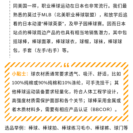
同美国一样，职业棒球运动在日本也非常流行。我们最
熟悉的莫过于MLB（北美职业棒球联盟），和放学后追
看的日本动漫“棒球英豪”，及甲子园棒球赛。因而日本
站点的棒球周边产品的也具有相当地销售潜力，其中包
括球棒，棒球面罩，棒球球衣，球帽，球袜，棒球球
包，手套（左手/右手）等。
“
小贴士：
球衣材质通常要求透气、吸汗、舒适，比如
100%纯棉或90%纯棉和10%涤纶，可手洗挂干；其
他棒球运动装备要求轻量化，符合人体工程学设计，
高强度材质需保护面部和各个关节；球棒采用金属或
者木质材料多，需要有相应产品认证（BBCOR）。
选品举例：棒球、棒球拍、棒球练习毛巾、棒球裤、球门等