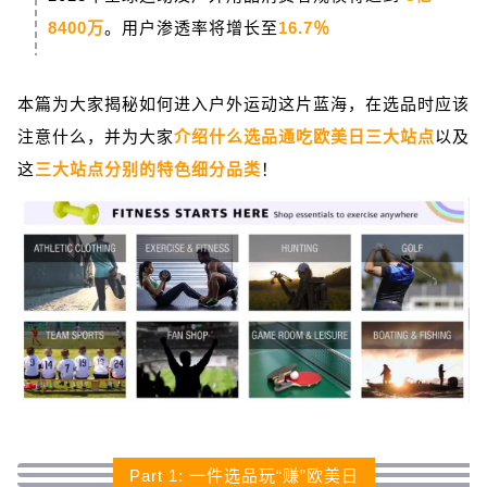
8400万
。用户渗透率将增长至
16.7
％
本篇为大家揭秘如何进入户外运动这片蓝海，在选品时应该
注意什么，并为大家
介绍什么选品通吃欧美日三大站点
以及
这
三大站点
分别
的特色细分品类
！
Part 1: 一件选品玩“赚”欧美日