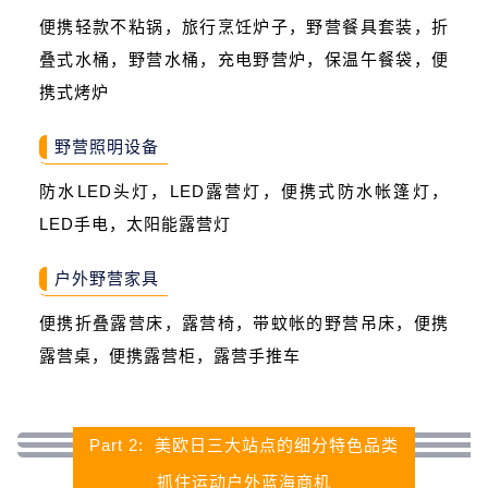
便携轻款不粘锅，旅行烹饪炉子，野营餐具套装，折
叠式水桶，野营水桶，充电野营炉，保温午餐袋，便
携式烤炉
野营照明设备
防水LED头灯，LED露营灯，便携式防水帐篷灯，
LED手电，太阳能露营灯
户外野营家具
便携折叠露营床，露营椅，带蚊帐的野营吊床，便携
露营桌，便携露营柜，露营手推车
Part 2: 美欧日三大站点的细分特色品类
抓住运动户外蓝海商机