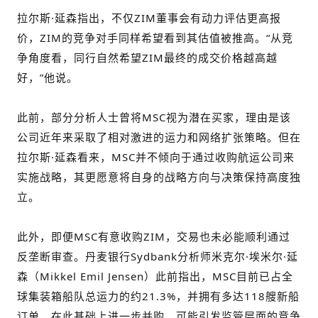
拉尔斯·延森指出，不仅ZIM董事会有动力评估更高报
价，ZIM的竞争对手同样希望看到其估值被推高。“从竞
争角度看，同行自然希望ZIM最终的成交价格越高越
好，”他说。
此前，部分分析人士曾将MSC视为潜在买家，理由是该
公司近年来采取了相对激进的运力和网络扩张策略。但在
拉尔斯·延森看来，MSC并不倾向于通过收购航运公司来
实施战略，其更愿意将自身的战略方向与决策保持高度独
立。
此外，即便MSC有意收购ZIM，交易也未必能顺利通过
反垄断审查。丹麦银行Sydbank分析师米克尔·埃米尔·延
森（Mikkel Emil Jensen）此前指出，MSC目前已占全
球集装箱船队总运力的约21.3%，并拥有多达118艘新船
订单。在此基础上进一步并购，可能引发监管层面的竞争