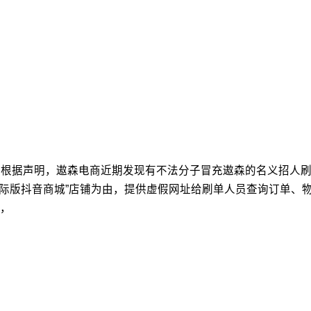
明。 根据声明，遨森电商近期发现有不法分子冒充遨森的名义招
国际版抖音商城”店铺为由，提供虚假网址给刷单人员查询订单、
，