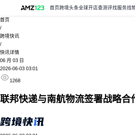
首页
跨境头条
全球开店
查测评
找服务
找
首页
/
跨境快讯
/
快讯详情
06
月
03
日
2026-06-03 03:01
1268
联邦快递与南航物流签署战略合