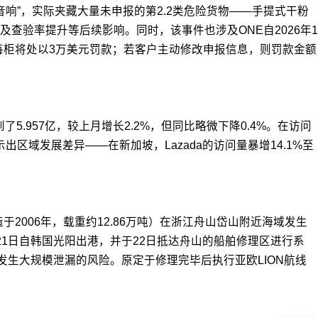
“音响”，实际夹藏大量未申报的第2.2类危险货物——手提式干粉
验率提升等后续影响。同时，该事件也涉及ONE自2026年1
每柜将处以3万美元罚款；若客户主动修改申报信息，则罚款金额
达到了5.957亿，较上月增长2.2%，但同比略微下降0.4%。在访问
显示出区域发展差异——在新加坡，Lazada的访问量暴增14.1%至
斯，建造于2006年，载重约12.86万吨）在浙江舟山岱山附近海域发生
1日自韩国光阳出港，并于22日抵达舟山的船舶修理区进行系
了发生大规模泄漏的风险。原定于修理完毕后执行亚欧LION航线