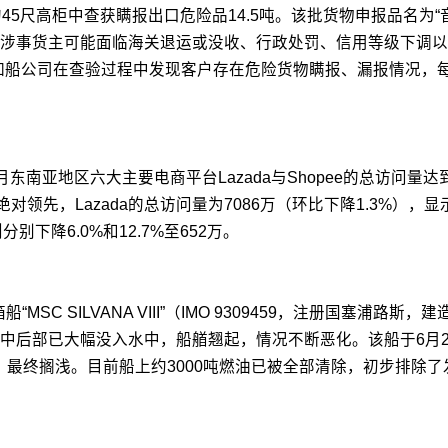
的45尺高柜中查获瞒报出口危险品14.5吨。该批货物申报品名为
事货主可能面临海关退运或没收、行政处罚、信用等级下调以及查
，如船公司在查验过程中发现客户存在危险货物瞒报、漏报情况，
6年7月东南亚地区六大主要电商平台Lazada与Shopee的总访问量
持绝对领先，Lazada的总访问量为7086万（环比下降1.3%），
别下降6.0%和12.7%至652万。
MSC SILVANA VIII”（IMO 9309459，注册国塞浦路
中后部已大幅没入水中，船艏翘起，情况不断恶化。该船于6月2
位，最终搁浅。目前船上约3000吨燃油已被全部清除，初步排除