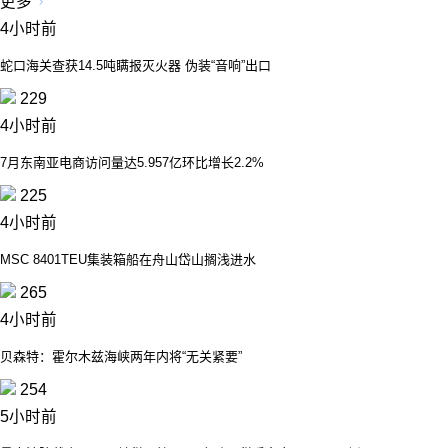
更多
4小时前
蛇口海关查获14.5吨瞒报灭火器 伪装“音响”出口
229
4小时前
7月东南亚电商访问量达5.957亿环比增长2.2%
225
4小时前
MSC 8401TEU集装箱船在舟山岱山搁浅进水
265
4小时前
贝森特：霍尔木兹海峡两年内将“无关紧要”
254
5小时前