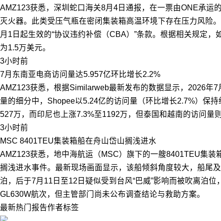
AMZ123获悉，深圳蛇口海关8月4日通报，在一票由ONE承运
灭火器。此类受压气瓶在密闭集装箱高温环境下存在压力风险。涉
月1日起生效的“协议违约补偿（CBA）”条款。根据相关规定
为1.5万美元。
3小时前
7月东南亚电商访问量达5.957亿环比增长2.2%
AMZ123获悉，根据Similarweb最新发布的数据显示，202
量的细分中，Shopee以5.24亿的访问量（环比增长2.7%）保
527万，而印尼也上涨7.3%至1192万，但泰国和越南的访问量则分
3小时前
MSC 8401TEU集装箱船在舟山岱山搁浅进水
AMZ123获悉，地中海航运（MSC）旗下的一艘8401TEU集装箱船“
搁浅进水事件。最新现场画面显示，该船倾斜角度较大，船尾及
泊，后于7月11日至12日疑似受到台风“巴威”影响而被吹离泊
GL630W航次，但主管部门尚未公布调查结论与救助方案。
最新
热门
报告
作者
标签