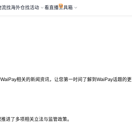
物流
找海外仓
找活动
看直播
工具箱
择与WaiPay相关的新闻资讯，让您第一时间了解到WaiPay话题
欧盟推进了多项相关立法与监管政策。