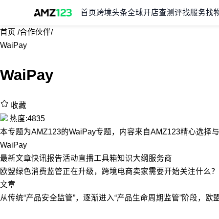
首页
跨境头条
全球开店
查测评
找服务
找
首页
/
合作伙伴
/
WaiPay
WaiPay
收藏
热度:4835
本专题为AMZ123的WaiPay专题，内容来自AMZ123精心选
WaiPay
最新
文章
快讯
报告
活动
直播
工具箱
知识大纲
服务商
欧盟绿色消费监管正在升级，跨境电商卖家需要开始关注什么？
文章
从传统“产品安全监管”，逐渐进入“产品生命周期监管”阶段，