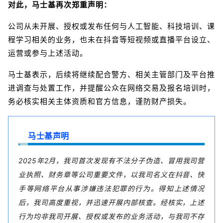
对此，马士基再次郑重声明：
公司从未开展、授权或发布任何与人工智能、科技培训、课
程学习相关的业务，也未在抖音等短视频或直播平台设立、
运营或参与上述活动。
马士基表示，后续将继续配合警方、相关主管部门及平台推
进调查与处置工作，并提醒公众在网络交易及报名培训时，
务必核实相关主体资质和官方信息，谨防财产损失。
马士基声明
2025年2月，我司首次发现有不法分子伪造、冒用我司营
业执照、财务章等公司重要文件，以我司名义在抖音、快
手等网络平台从事涉嫌违法犯罪的行为。得知上述情况
后，我司高度重视，并迅速开展内部核查。经核实，上述
行为均非我司开展、授权或发布的业务活动，与我司不存