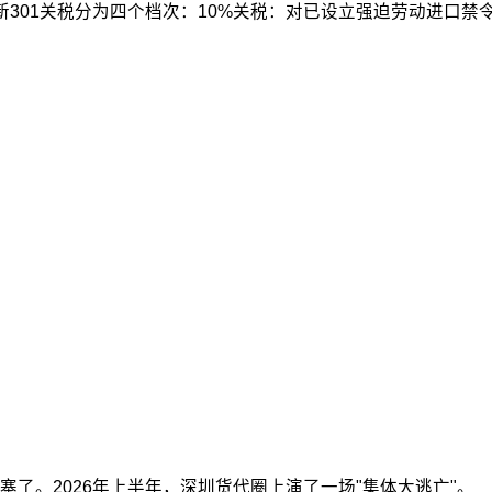
关税。新301关税分为四个档次：10%关税：对已设立强迫劳动进口
了。2026年上半年，深圳货代圈上演了一场"集体大逃亡"。