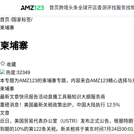
首页
跨境头条
全球开店
查测评
找服务
找
首页
/
国家标签
/
柬埔寨
柬埔寨
收藏
热度:32349
本专题为AMZ123的柬埔寨专题，内容来自AMZ123精心选
柬埔寨
最新
文章
快讯
报告
活动
直播
工具箱
知识大纲
服务商
重磅消息！美国最新关税政策出炉，中国大陆执行 12.5%
文章
近日，美国贸易代表办公室（USTR）发布正式公告，根据特朗普总
到期的10%的第122条关税。新关税将于美东时间7月24日00:0