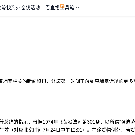
物流
找海外仓
找活动
看直播
工具箱
择与柬埔寨相关的新闻资讯，让您第一时间了解到柬埔寨话题的更多热
统的指示，根据1974年《贸易法》第301条，以所谓“强迫劳动”
1生效（对应北京时间7月24日中午12:01）。在途货物例外：若货