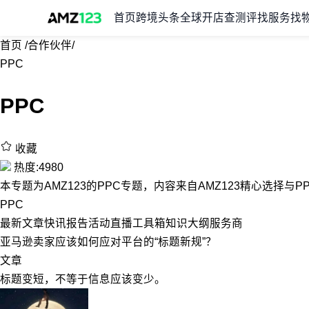
首页
跨境头条
全球开店
查测评
找服务
找
首页
/
合作伙伴
/
PPC
PPC
收藏
热度:4980
本专题为AMZ123的PPC专题，内容来自AMZ123精心选择
PPC
最新
文章
快讯
报告
活动
直播
工具箱
知识大纲
服务商
亚马逊卖家应该如何应对平台的“标题新规”？
文章
标题变短，不等于信息应该变少。