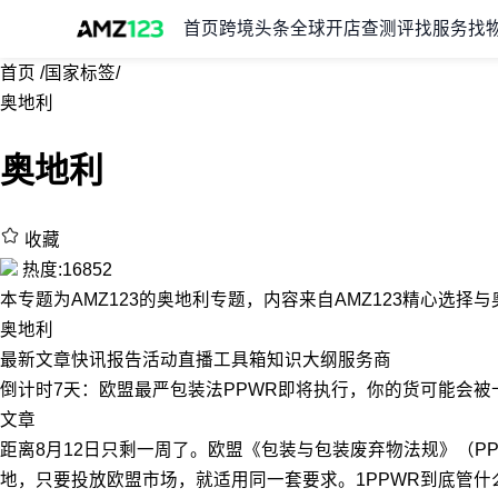
首页
跨境头条
全球开店
查测评
找服务
找
首页
/
国家标签
/
奥地利
奥地利
收藏
热度:16852
本专题为AMZ123的奥地利专题，内容来自AMZ123精心选
奥地利
最新
文章
快讯
报告
活动
直播
工具箱
知识大纲
服务商
倒计时7天：欧盟最严包装法PPWR即将执行，你的货可能会被
文章
距离8月12日只剩一周了。欧盟《包装与包装废弃物法规》（PP
地，只要投放欧盟市场，就适用同一套要求。1PPWR到底管