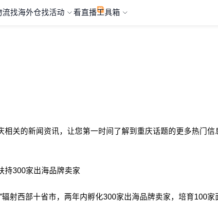
物流
找海外仓
找活动
看直播
工具箱
与重庆相关的新闻资讯，让您第一时间了解到重庆话题的更多热门信息
扶持300家出海品牌卖家
”辐射西部十省市，两年内孵化300家出海品牌卖家，培育100