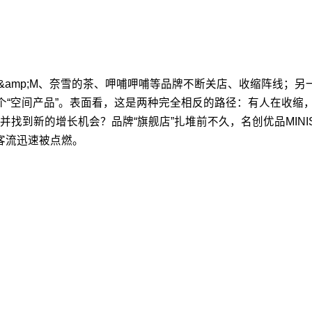
&amp;M、奈雪的茶、呷哺呷哺等品牌不断关店、收缩阵线；
一个“空间产品”。表面看，这是两种完全相反的路径：有人在收
到新的增长机会？品牌“旗舰店”扎堆前不久，名创优品MINIS
场客流迅速被点燃。