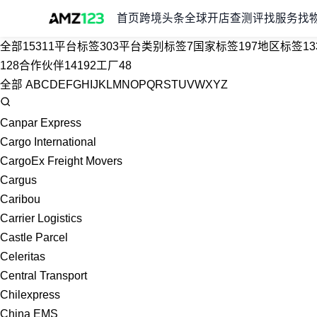
首页
跨境头条
全球开店
查测评
找服务
找
全部
15311
平台标签
303
平台类别标签
7
国家标签
197
地区标签
13
128
合作伙伴
14192
工厂
48
全部
A
B
C
D
E
F
G
H
I
J
K
L
M
N
O
P
Q
R
S
T
U
V
W
X
Y
Z
Canpar Express
Cargo International
CargoEx Freight Movers
Cargus
Caribou
Carrier Logistics
Castle Parcel
Celeritas
Central Transport
Chilexpress
China EMS