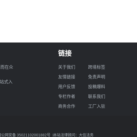
链接
业而在众
关于我们
跨境标签
友情链接
免责声明
一站式入
用户反馈
投稿爆料
专栏作者
联系我们
商务合作
工厂入驻
闽公网安备 35021102001882号
本站法律顾问：大信法务