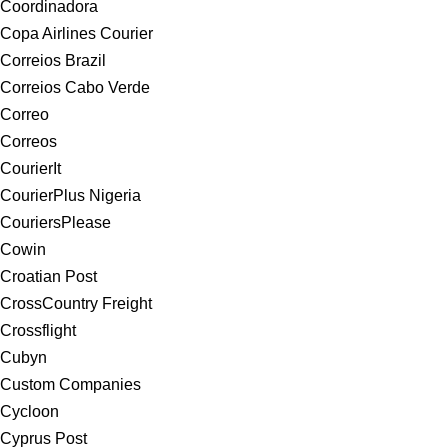
Coordinadora
Copa Airlines Courier
Correios Brazil
Correios Cabo Verde
Correo
Correos
CourierIt
CourierPlus Nigeria
CouriersPlease
Cowin
Croatian Post
CrossCountry Freight
Crossflight
Cubyn
Custom Companies
Cycloon
Cyprus Post