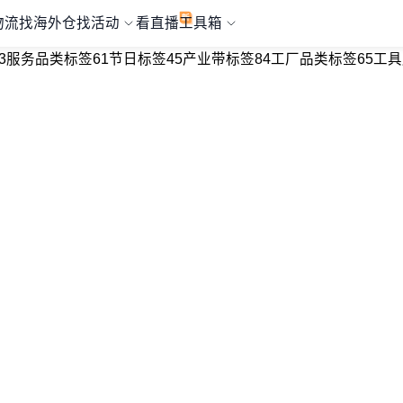
物流
找海外仓
找活动
看直播
工具箱
3
服务品类标签
61
节日标签
45
产业带标签
84
工厂品类标签
65
工具