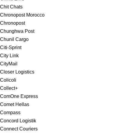
Chit Chats
Chronopost Morocco
Chronopost
Chunghwa Post
Chunil Cargo
Citi-Sprint
City Link
CityMail
Closer Logistics
Colicoli
Collect+
ComOne Express
Comet Hellas
Compass
Concord Logistik
Connect Couriers