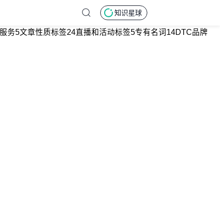
知识星球
服务
5
文章性质标签
24
直播和活动标签
5
专有名词
14
DTC品牌