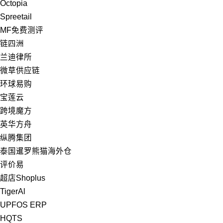
Octopia
Spreetail
MF免费测评
链四洲
兰迪律所
微草供应链
环球易购
宝莲云
跨境魔方
英华方舟
纵腾集团
泰国暹罗熊猫海外仓
评价易
超店Shoplus
TigerAl
UPFOS ERP
HQTS