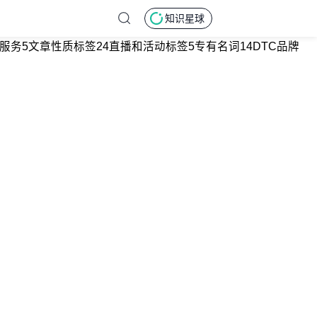
知识星球
服务
5
文章性质标签
24
直播和活动标签
5
专有名词
14
DTC品牌