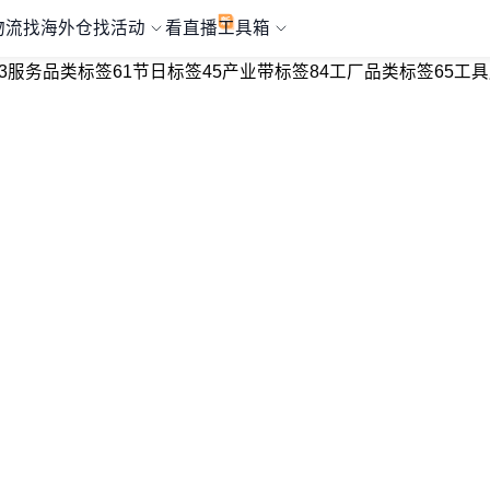
物流
找海外仓
找活动
看直播
工具箱
3
服务品类标签
61
节日标签
45
产业带标签
84
工厂品类标签
65
工具