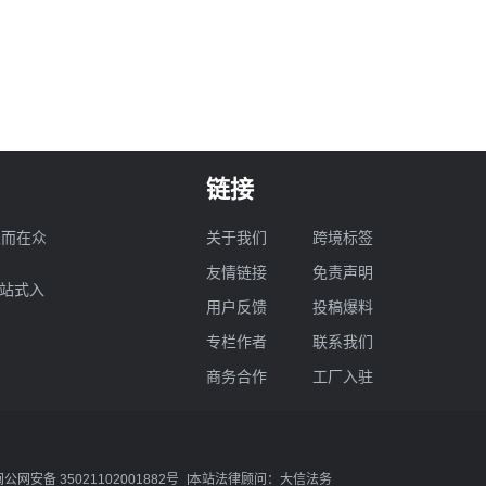
链接
业而在众
关于我们
跨境标签
友情链接
免责声明
一站式入
用户反馈
投稿爆料
专栏作者
联系我们
商务合作
工厂入驻
闽公网安备 35021102001882号
本站法律顾问：大信法务