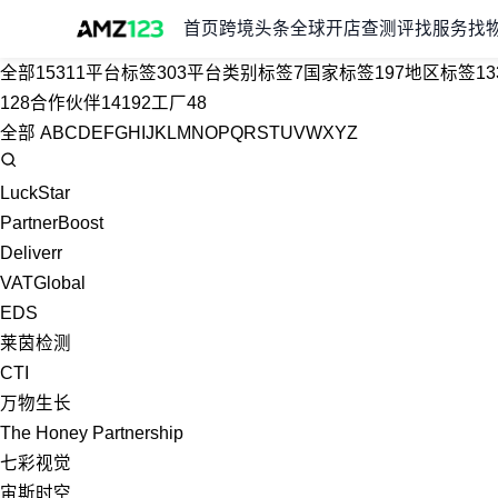
首页
跨境头条
全球开店
查测评
找服务
找
全部
15311
平台标签
303
平台类别标签
7
国家标签
197
地区标签
13
128
合作伙伴
14192
工厂
48
全部
A
B
C
D
E
F
G
H
I
J
K
L
M
N
O
P
Q
R
S
T
U
V
W
X
Y
Z
LuckStar
PartnerBoost
Deliverr
VATGlobal
EDS
莱茵检测
CTI
万物生长
The Honey Partnership
七彩视觉
宙斯时空