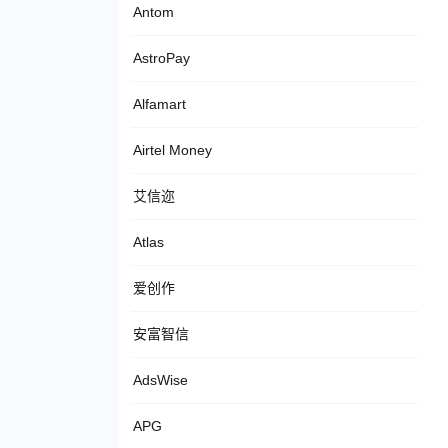
Antom
AstroPay
Alfamart
Airtel Money
艾信迩
Atlas
爱创作
安富智信
AdsWise
APG