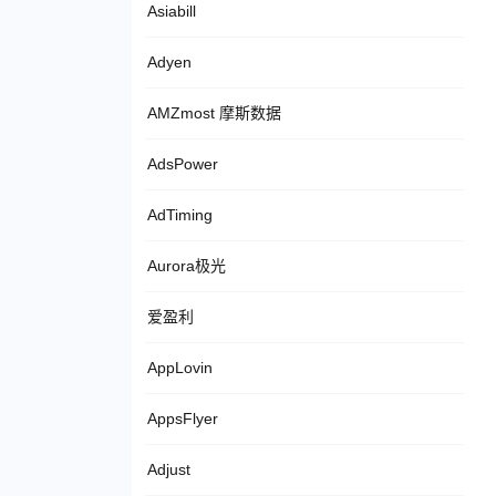
Asiabill
Adyen
AMZmost 摩斯数据
AdsPower
AdTiming
Aurora极光
爱盈利
AppLovin
AppsFlyer
Adjust