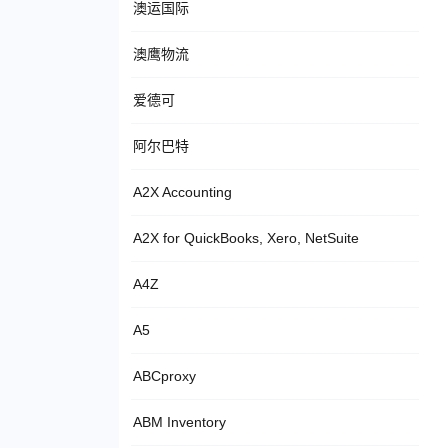
澳运国际
澳鹰物流
爱德可
阿尔巴特
A2X Accounting
A2X for QuickBooks, Xero, NetSuite
A4Z
A5
ABCproxy
ABM Inventory