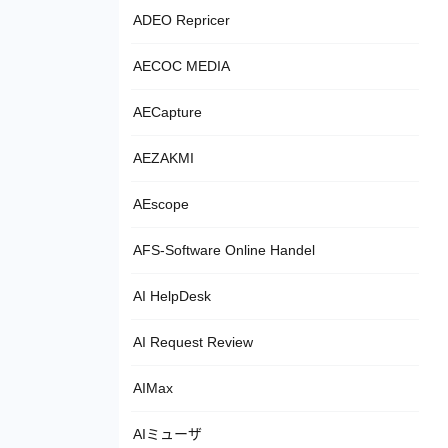
ADEO Repricer
AECOC MEDIA
AECapture
AEZAKMI
AEscope
AFS-Software Online Handel
AI HelpDesk
AI Request Review
AIMax
AIミューザ