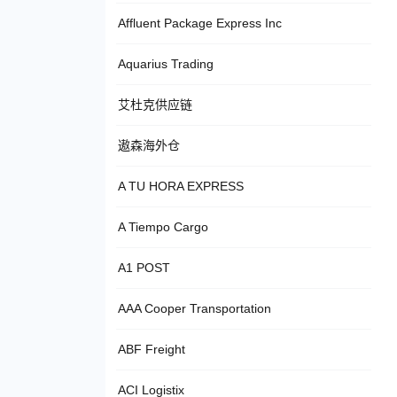
Affluent Package Express Inc
Aquarius Trading
艾杜克供应链
遨森海外仓
A TU HORA EXPRESS
A Tiempo Cargo
A1 POST
AAA Cooper Transportation
ABF Freight
ACI Logistix