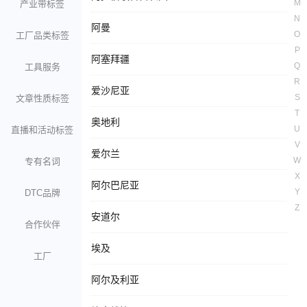
M
产业带标签
N
阿曼
O
工厂品类标签
P
阿塞拜疆
Q
工具服务
R
爱沙尼亚
S
文章性质标签
T
奥地利
U
直播和活动标签
V
爱尔兰
W
专有名词
X
阿尔巴尼亚
Y
DTC品牌
Z
安道尔
合作伙伴
埃及
工厂
阿尔及利亚