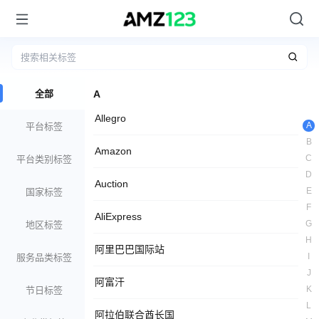
全部
A
Allegro
A
平台标签
B
Amazon
C
平台类别标签
D
Auction
E
国家标签
F
AliExpress
G
地区标签
H
阿里巴巴国际站
I
服务品类标签
J
阿富汗
K
节日标签
L
阿拉伯联合酋长国