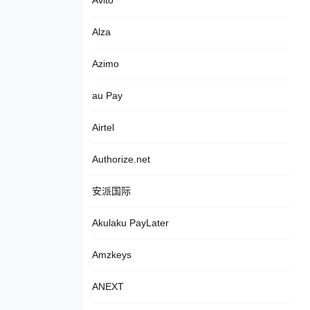
Avito
Alza
Azimo
au Pay
Airtel
Authorize.net
安派国际
Akulaku PayLater
Amzkeys
ANEXT