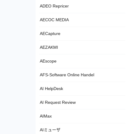
ADEO Repricer
AECOC MEDIA
AECapture
AEZAKMI
AEscope
AFS-Software Online Handel
AI HelpDesk
AI Request Review
AIMax
AIミューザ