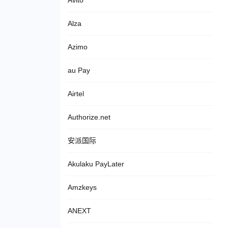
Avito
Alza
Azimo
au Pay
Airtel
Authorize.net
安派国际
Akulaku PayLater
Amzkeys
ANEXT