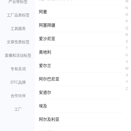
M
产业带标签
N
阿曼
O
工厂品类标签
P
阿塞拜疆
Q
工具服务
R
爱沙尼亚
S
文章性质标签
T
奥地利
U
直播和活动标签
V
爱尔兰
W
专有名词
X
阿尔巴尼亚
Y
DTC品牌
Z
安道尔
合作伙伴
埃及
工厂
阿尔及利亚