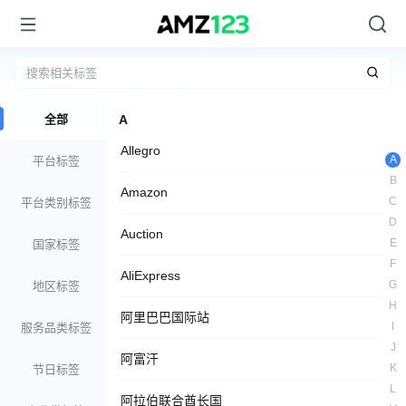
全部
A
Allegro
A
平台标签
B
Amazon
C
平台类别标签
D
Auction
E
国家标签
F
AliExpress
G
地区标签
H
阿里巴巴国际站
I
服务品类标签
J
阿富汗
K
节日标签
L
阿拉伯联合酋长国