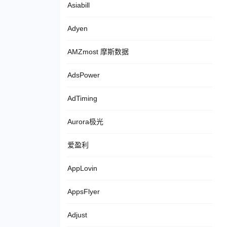
Asiabill
Adyen
AMZmost 摩斯数据
AdsPower
AdTiming
Aurora极光
爱盈利
AppLovin
AppsFlyer
Adjust