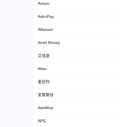
Antom
AstroPay
Alfamart
Airtel Money
艾信迩
Atlas
爱创作
安富智信
AdsWise
APG