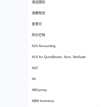
澳运国际
澳鹰物流
爱德可
阿尔巴特
A2X Accounting
A2X for QuickBooks, Xero, NetSuite
A4Z
A5
ABCproxy
ABM Inventory