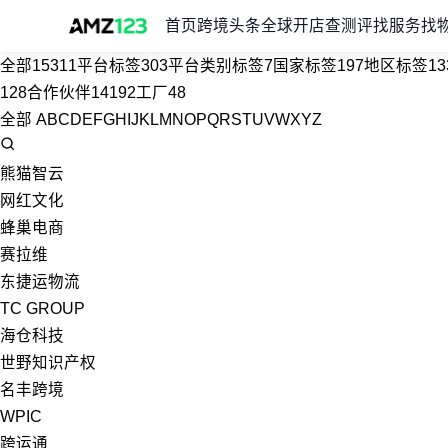
首页
跨境头条
全球开店
查测评
找服务
找
全部
15311
平台标签
303
平台类别标签
7
国家标签
197
地区标签
13
128
合作伙伴
14192
工厂
48
全部
A
B
C
D
E
F
G
H
I
J
K
L
M
N
O
P
Q
R
S
T
U
V
W
X
Y
Z
熊猫智云
网红文化
蜂巢电商
赛拉维
东捷运物流
TC GROUP
海仓科技
世野知识产权
名丰跨境
WPIC
跨运通