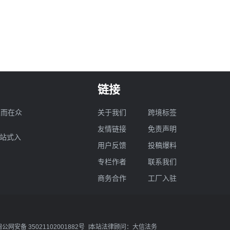
链接
业而在众
关于我们
跨境标签
友情链接
免责声明
一站式入
用户反馈
投稿爆料
专栏作者
联系我们
商务合作
工厂入驻
闽公网安备 35021102001882号
本站法律顾问：大信法务