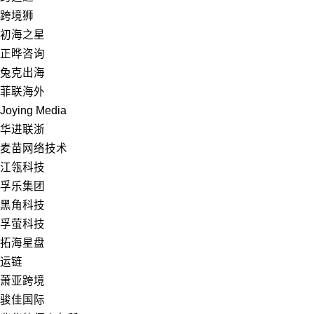
跨境狮
初海之星
正晔咨询
兔克出海
菲联海外
Joying Media
华进联浙
麦苗网络技术
江瓴科技
孚乐集团
黑角科技
孚萤科技
拓海星盘
运链
萧亚跨境
骏佳国际