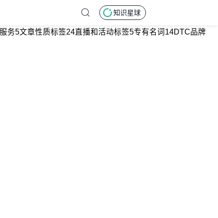
知识星球
服务
5
文章性质标签
24
直播和活动标签
5
专有名词
14
DTC品牌