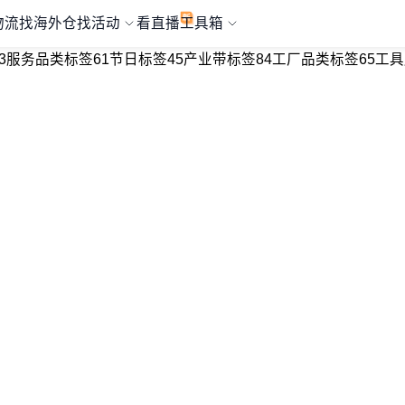
物流
找海外仓
找活动
看直播
工具箱
3
服务品类标签
61
节日标签
45
产业带标签
84
工厂品类标签
65
工具