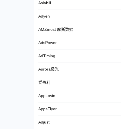
Asiabill
Adyen
AMZmost 摩斯数据
AdsPower
AdTiming
Aurora极光
爱盈利
AppLovin
AppsFlyer
Adjust