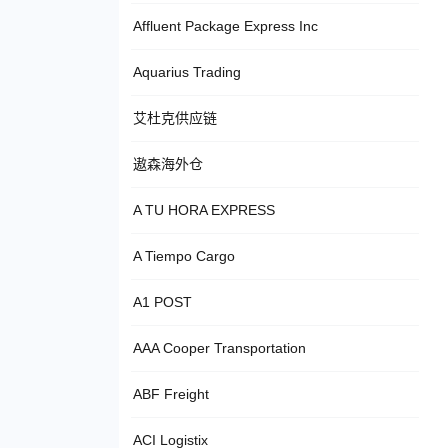
Affluent Package Express Inc
Aquarius Trading
艾杜克供应链
遨森海外仓
A TU HORA EXPRESS
A Tiempo Cargo
A1 POST
AAA Cooper Transportation
ABF Freight
ACI Logistix