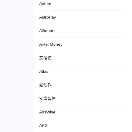
Antom
AstroPay
Alfamart
Airtel Money
艾信迩
Atlas
爱创作
安富智信
AdsWise
APG