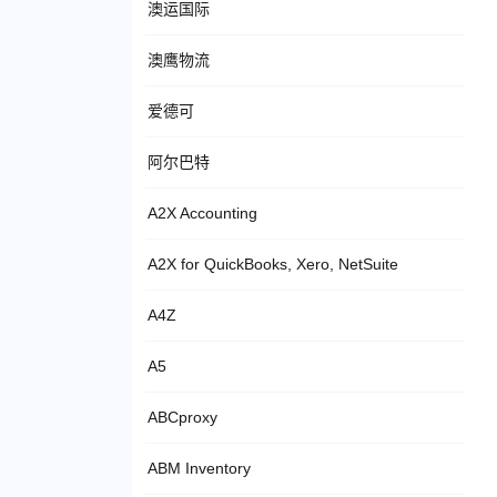
澳运国际
澳鹰物流
爱德可
阿尔巴特
A2X Accounting
A2X for QuickBooks, Xero, NetSuite
A4Z
A5
ABCproxy
ABM Inventory