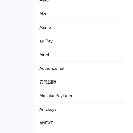
Avito
Alza
Azimo
au Pay
Airtel
Authorize.net
安派国际
Akulaku PayLater
Amzkeys
ANEXT