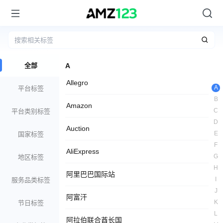
全部
A
Allegro
A
平台标签
B
Amazon
C
平台类别标签
D
Auction
E
国家标签
F
AliExpress
G
地区标签
H
阿里巴巴国际站
I
服务品类标签
J
阿富汗
K
节日标签
L
阿拉伯联合酋长国