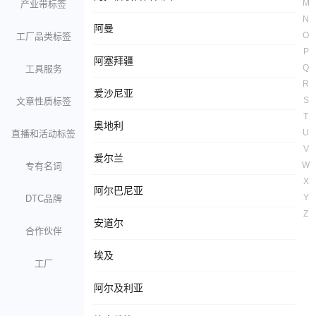
M
产业带标签
N
阿曼
O
工厂品类标签
P
阿塞拜疆
Q
工具服务
R
爱沙尼亚
S
文章性质标签
T
奥地利
U
直播和活动标签
V
爱尔兰
W
专有名词
X
阿尔巴尼亚
Y
DTC品牌
Z
安道尔
合作伙伴
埃及
工厂
阿尔及利亚