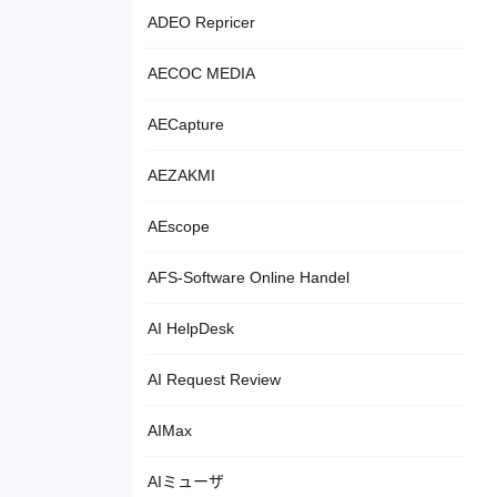
ADEO Repricer
AECOC MEDIA
AECapture
AEZAKMI
AEscope
AFS-Software Online Handel
AI HelpDesk
AI Request Review
AIMax
AIミューザ