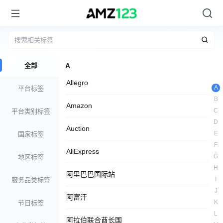
全部
A
Allegro
A
平台标签
B
Amazon
C
平台类别标签
D
Auction
E
国家标签
F
AliExpress
G
地区标签
H
阿里巴巴国际站
I
服务品类标签
J
阿富汗
K
节日标签
L
阿拉伯联合酋长国