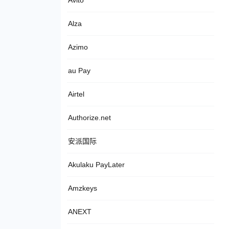
Avito
Alza
Azimo
au Pay
Airtel
Authorize.net
安派国际
Akulaku PayLater
Amzkeys
ANEXT