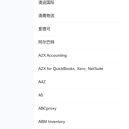
澳运国际
澳鹰物流
爱德可
阿尔巴特
A2X Accounting
A2X for QuickBooks, Xero, NetSuite
A4Z
A5
ABCproxy
ABM Inventory