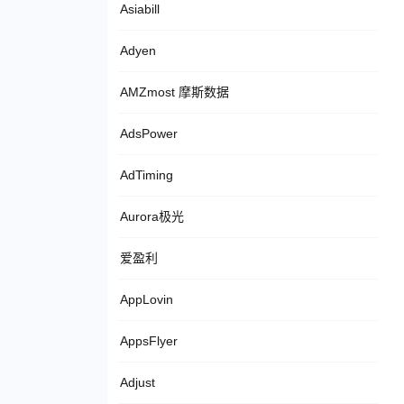
Asiabill
Adyen
AMZmost 摩斯数据
AdsPower
AdTiming
Aurora极光
爱盈利
AppLovin
AppsFlyer
Adjust