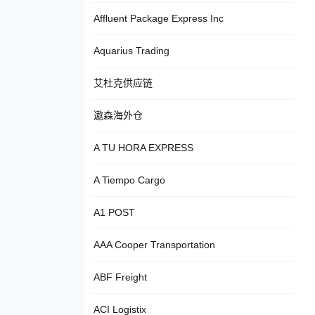
Affluent Package Express Inc
Aquarius Trading
艾杜克供应链
遨森海外仓
A TU HORA EXPRESS
A Tiempo Cargo
A1 POST
AAA Cooper Transportation
ABF Freight
ACI Logistix