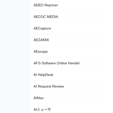
ADEO Repricer
AECOC MEDIA
AECapture
AEZAKMI
AEscope
AFS-Software Online Handel
AI HelpDesk
AI Request Review
AIMax
AIミューザ