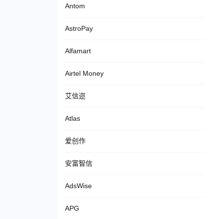
Antom
AstroPay
Alfamart
Airtel Money
艾信迩
Atlas
爱创作
安富智信
AdsWise
APG