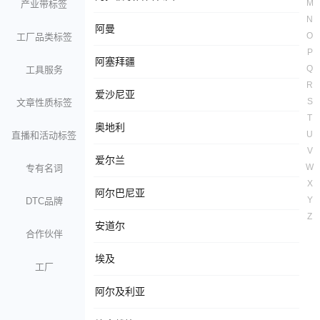
M
产业带标签
N
阿曼
O
工厂品类标签
P
阿塞拜疆
Q
工具服务
R
爱沙尼亚
S
文章性质标签
T
奥地利
U
直播和活动标签
V
爱尔兰
W
专有名词
X
阿尔巴尼亚
Y
DTC品牌
Z
安道尔
合作伙伴
埃及
工厂
阿尔及利亚