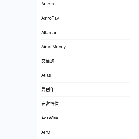
Antom
AstroPay
Alfamart
Airtel Money
艾信迩
Atlas
爱创作
安富智信
AdsWise
APG