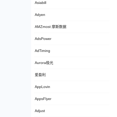
Asiabill
Adyen
AMZmost 摩斯数据
AdsPower
AdTiming
Aurora极光
爱盈利
AppLovin
AppsFlyer
Adjust