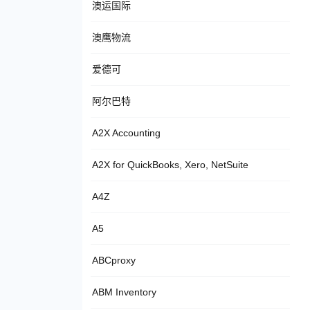
澳运国际
澳鹰物流
爱德可
阿尔巴特
A2X Accounting
A2X for QuickBooks, Xero, NetSuite
A4Z
A5
ABCproxy
ABM Inventory