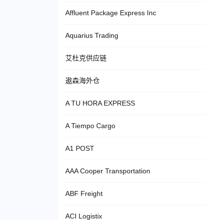
Affluent Package Express Inc
Aquarius Trading
艾杜克供应链
遨森海外仓
A TU HORA EXPRESS
A Tiempo Cargo
A1 POST
AAA Cooper Transportation
ABF Freight
ACI Logistix