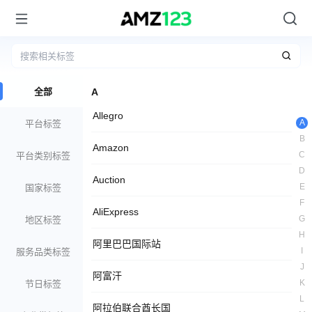
全部
A
Allegro
A
平台标签
B
Amazon
C
平台类别标签
D
Auction
E
国家标签
F
AliExpress
G
地区标签
H
阿里巴巴国际站
I
服务品类标签
J
阿富汗
K
节日标签
L
阿拉伯联合酋长国