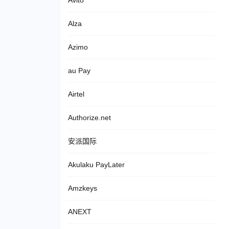
Avito
Alza
Azimo
au Pay
Airtel
Authorize.net
安派国际
Akulaku PayLater
Amzkeys
ANEXT