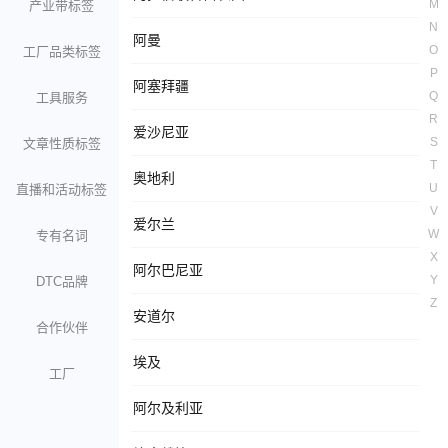
M
产业带标签
N
阿曼
O
工厂品类标签
P
阿塞拜疆
Q
工具服务
R
爱沙尼亚
S
文章性质标签
T
奥地利
U
直播和活动标签
V
爱尔兰
W
专有名词
X
阿尔巴尼亚
Y
DTC品牌
Z
安道尔
合作伙伴
埃及
工厂
阿尔及利亚