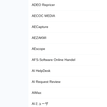
ADEO Repricer
AECOC MEDIA
AECapture
AEZAKMI
AEscope
AFS-Software Online Handel
AI HelpDesk
AI Request Review
AIMax
AIミューザ