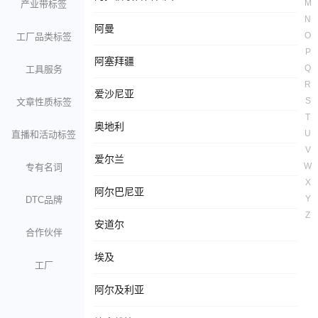
M
产业带标签
N
阿曼
O
工厂品类标签
P
阿塞拜疆
Q
工具服务
R
爱沙尼亚
S
文章性质标签
T
奥地利
U
直播和活动标签
V
爱尔兰
W
专有名词
X
阿尔巴尼亚
Y
DTC品牌
Z
安道尔
合作伙伴
埃及
工厂
阿尔及利亚