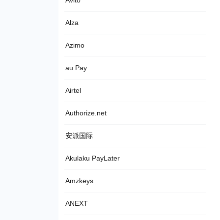
Avito
Alza
Azimo
au Pay
Airtel
Authorize.net
安派国际
Akulaku PayLater
Amzkeys
ANEXT