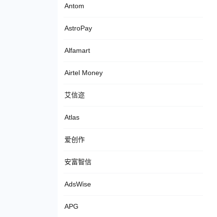
Antom
AstroPay
Alfamart
Airtel Money
艾信迩
Atlas
爱创作
安富智信
AdsWise
APG