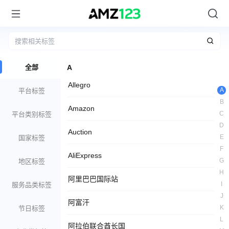
全部
A
Allegro
A
平台标签
B
Amazon
C
平台类别标签
D
Auction
E
国家标签
F
AliExpress
G
地区标签
H
阿里巴巴国际站
I
服务品类标签
J
阿富汗
K
节日标签
L
阿拉伯联合酋长国