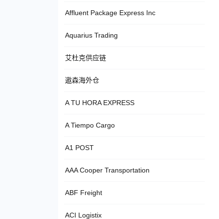
Affluent Package Express Inc
Aquarius Trading
艾杜克供应链
遨森海外仓
A TU HORA EXPRESS
A Tiempo Cargo
A1 POST
AAA Cooper Transportation
ABF Freight
ACI Logistix