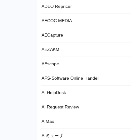
ADEO Repricer
AECOC MEDIA
AECapture
AEZAKMI
AEscope
AFS-Software Online Handel
AI HelpDesk
AI Request Review
AIMax
AIミューザ