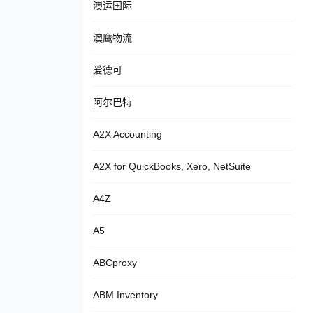
澳运国际
澳鹰物流
爱德可
阿尔巴特
A2X Accounting
A2X for QuickBooks, Xero, NetSuite
A4Z
A5
ABCproxy
ABM Inventory