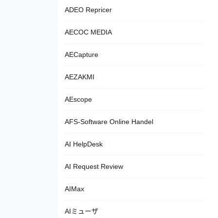
ADEO Repricer
AECOC MEDIA
AECapture
AEZAKMI
AEscope
AFS-Software Online Handel
AI HelpDesk
AI Request Review
AIMax
AIミューザ