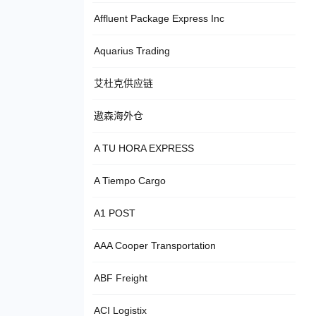
Affluent Package Express Inc
Aquarius Trading
艾杜克供应链
遨森海外仓
A TU HORA EXPRESS
A Tiempo Cargo
A1 POST
AAA Cooper Transportation
ABF Freight
ACI Logistix