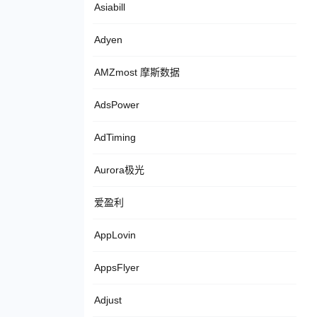
Asiabill
Adyen
AMZmost 摩斯数据
AdsPower
AdTiming
Aurora极光
爱盈利
AppLovin
AppsFlyer
Adjust