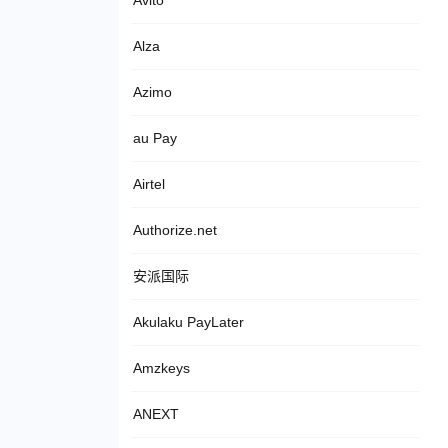
Avito
Alza
Azimo
au Pay
Airtel
Authorize.net
安派国际
Akulaku PayLater
Amzkeys
ANEXT