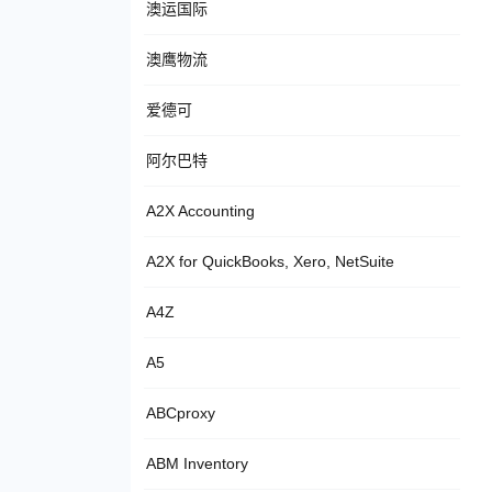
澳运国际
澳鹰物流
爱德可
阿尔巴特
A2X Accounting
A2X for QuickBooks, Xero, NetSuite
A4Z
A5
ABCproxy
ABM Inventory