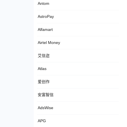
Antom
AstroPay
Alfamart
Airtel Money
艾信迩
Atlas
爱创作
安富智信
AdsWise
APG