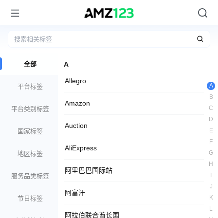
全部
A
Allegro
A
平台标签
B
Amazon
C
平台类别标签
D
Auction
E
国家标签
F
AliExpress
G
地区标签
H
阿里巴巴国际站
I
服务品类标签
J
阿富汗
K
节日标签
L
阿拉伯联合酋长国