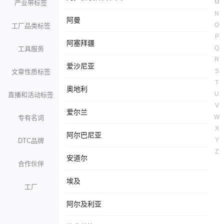
M
产业带标签
N
阿曼
O
工厂品类标签
P
阿塞拜疆
Q
工具服务
R
爱沙尼亚
S
文章性质标签
T
奥地利
U
直播和活动标签
V
爱尔兰
W
专有名词
X
阿尔巴尼亚
Y
DTC品牌
Z
安道尔
合作伙伴
埃及
工厂
阿尔及利亚