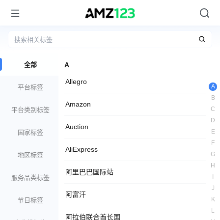
全部
A
Allegro
A
平台标签
B
Amazon
C
平台类别标签
D
Auction
E
国家标签
F
AliExpress
G
地区标签
H
阿里巴巴国际站
I
服务品类标签
J
阿富汗
K
节日标签
L
阿拉伯联合酋长国