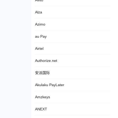
Avito
Alza
Azimo
au Pay
Airtel
Authorize.net
安派国际
Akulaku PayLater
Amzkeys
ANEXT