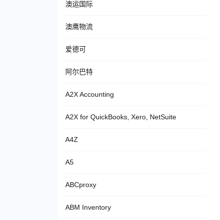
澳运国际
澳鹰物流
爱德可
阿尔巴特
A2X Accounting
A2X for QuickBooks, Xero, NetSuite
A4Z
A5
ABCproxy
ABM Inventory