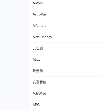
Antom
AstroPay
Alfamart
Airtel Money
艾信迩
Atlas
爱创作
安富智信
AdsWise
APG