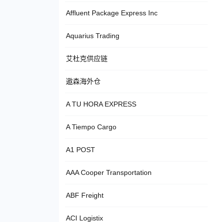
Affluent Package Express Inc
Aquarius Trading
艾杜克供应链
遨森海外仓
A TU HORA EXPRESS
A Tiempo Cargo
A1 POST
AAA Cooper Transportation
ABF Freight
ACI Logistix