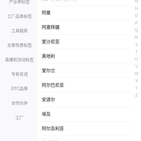
M
产业带标签
N
阿曼
O
工厂品类标签
P
阿塞拜疆
Q
工具服务
R
爱沙尼亚
S
文章性质标签
T
奥地利
U
直播和活动标签
V
爱尔兰
W
专有名词
X
阿尔巴尼亚
Y
DTC品牌
Z
安道尔
合作伙伴
埃及
工厂
阿尔及利亚