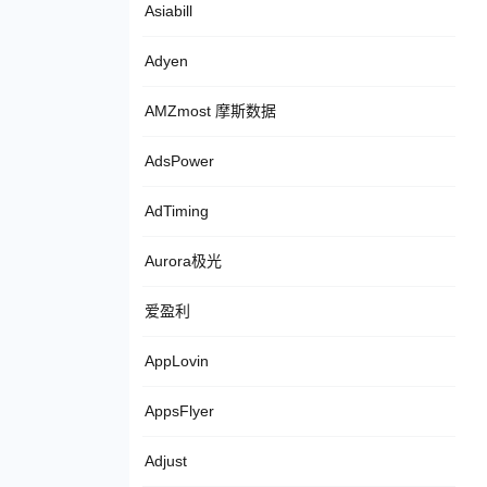
Asiabill
Adyen
AMZmost 摩斯数据
AdsPower
AdTiming
Aurora极光
爱盈利
AppLovin
AppsFlyer
Adjust