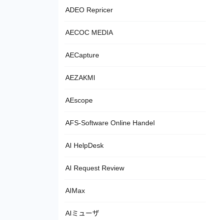
ADEO Repricer
AECOC MEDIA
AECapture
AEZAKMI
AEscope
AFS-Software Online Handel
AI HelpDesk
AI Request Review
AIMax
AIミューザ