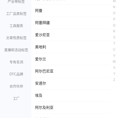
M
产业带标签
N
阿曼
O
工厂品类标签
P
阿塞拜疆
Q
工具服务
R
爱沙尼亚
S
文章性质标签
T
奥地利
U
直播和活动标签
V
爱尔兰
W
专有名词
X
阿尔巴尼亚
Y
DTC品牌
Z
安道尔
合作伙伴
埃及
工厂
阿尔及利亚