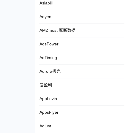
Asiabill
Adyen
AMZmost 摩斯数据
AdsPower
AdTiming
Aurora极光
爱盈利
AppLovin
AppsFlyer
Adjust