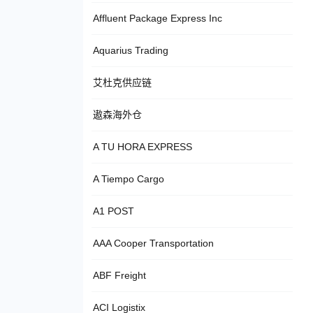
Affluent Package Express Inc
Aquarius Trading
艾杜克供应链
遨森海外仓
A TU HORA EXPRESS
A Tiempo Cargo
A1 POST
AAA Cooper Transportation
ABF Freight
ACI Logistix