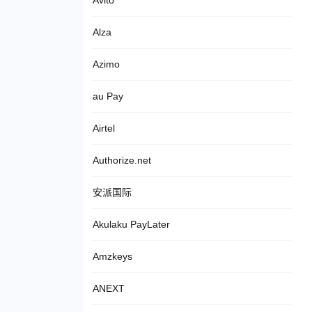
Avito
Alza
Azimo
au Pay
Airtel
Authorize.net
安派国际
Akulaku PayLater
Amzkeys
ANEXT