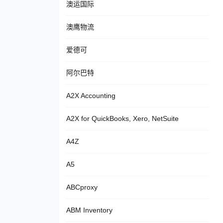
澳运国际
澳鹰物流
爱德可
阿尔巴特
A2X Accounting
A2X for QuickBooks, Xero, NetSuite
A4Z
A5
ABCproxy
ABM Inventory