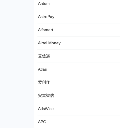
Antom
AstroPay
Alfamart
Airtel Money
艾信迩
Atlas
爱创作
安富智信
AdsWise
APG