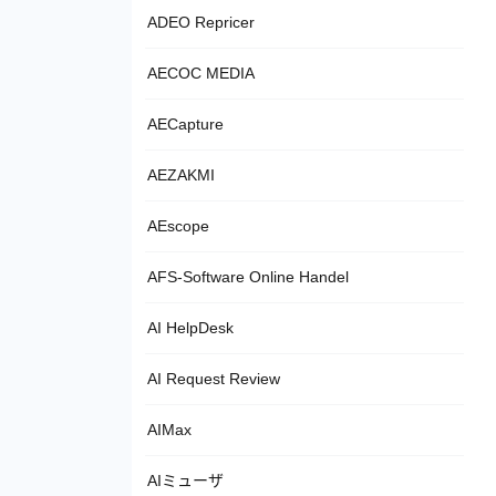
ADEO Repricer
AECOC MEDIA
AECapture
AEZAKMI
AEscope
AFS-Software Online Handel
AI HelpDesk
AI Request Review
AIMax
AIミューザ