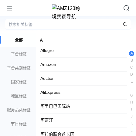
全部
A
Allegro
A
平台标签
B
Amazon
C
平台类别标签
D
Auction
E
国家标签
F
AliExpress
G
地区标签
H
阿里巴巴国际站
I
服务品类标签
J
阿富汗
K
节日标签
L
阿拉伯联合酋长国