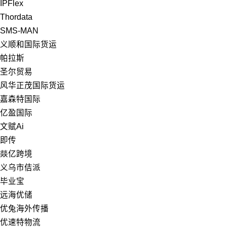
IPFlex
Thordata
SMS-MAN
义顺和国际货运
帕拉斯
圣尔贸易
风华正茂国际货运
嘉森特国际
亿盈国际
文赋Ai
即传
燚亿跨境
义乌市佶派
毕业宝
远海优储
优兔海外传播
优速特物流