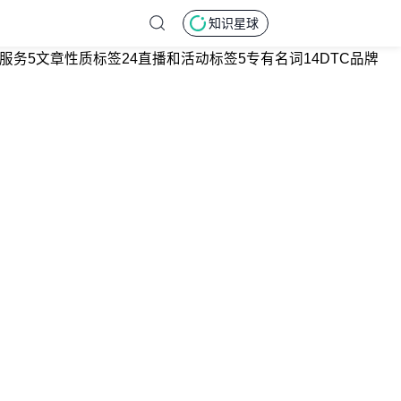
知识星球
服务
5
文章性质标签
24
直播和活动标签
5
专有名词
14
DTC品牌