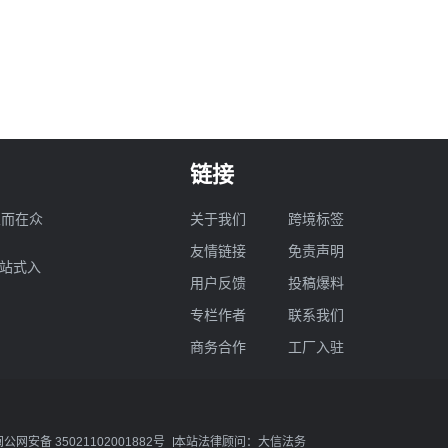
链接
业而在众
关于我们
跨境标签
友情链接
免责声明
一站式入
用户反馈
投稿爆料
专栏作者
联系我们
商务合作
工厂入驻
闽公网安备 35021102001882号
本站法律顾问：大信法务