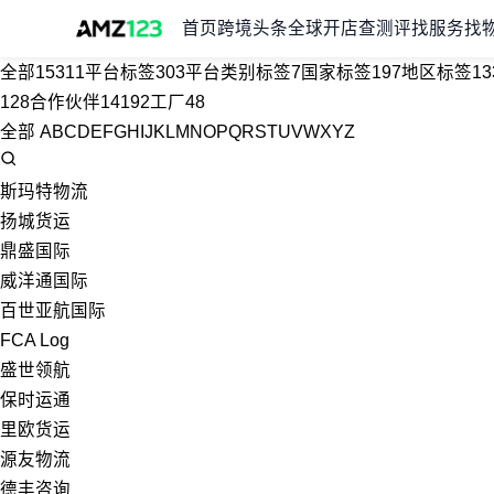
首页
跨境头条
全球开店
查测评
找服务
找
全部
15311
平台标签
303
平台类别标签
7
国家标签
197
地区标签
13
128
合作伙伴
14192
工厂
48
全部
A
B
C
D
E
F
G
H
I
J
K
L
M
N
O
P
Q
R
S
T
U
V
W
X
Y
Z
斯玛特物流
扬城货运
鼎盛国际
威洋通国际
百世亚航国际
FCA Log
盛世领航
保时运通
里欧货运
源友物流
德丰咨询