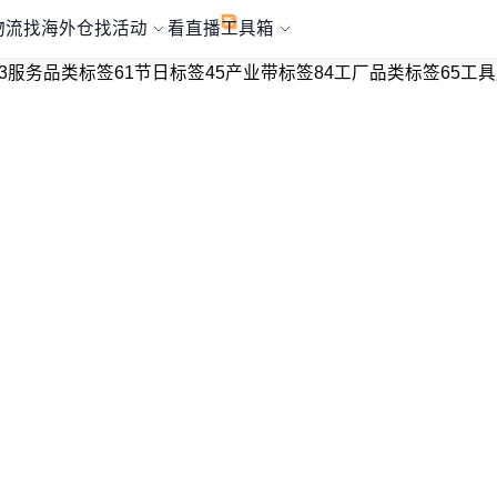
物流
找海外仓
找活动
看直播
工具箱
3
服务品类标签
61
节日标签
45
产业带标签
84
工厂品类标签
65
工具