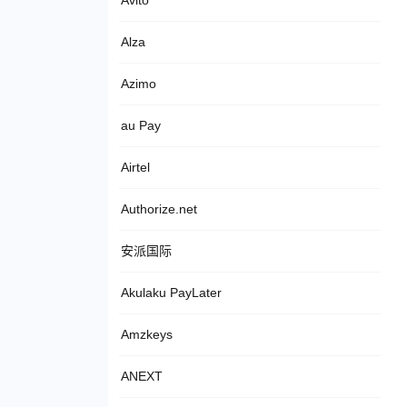
Avito
Alza
Azimo
au Pay
Airtel
Authorize.net
安派国际
Akulaku PayLater
Amzkeys
ANEXT