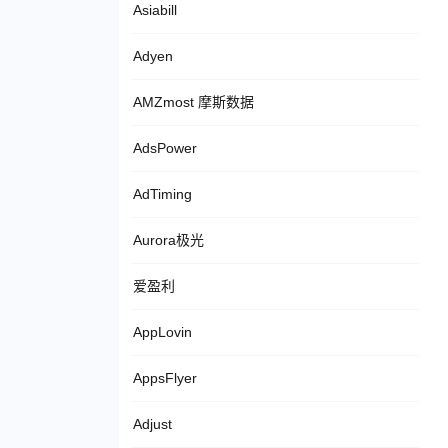
Asiabill
Adyen
AMZmost 摩斯数据
AdsPower
AdTiming
Aurora极光
爱盈利
AppLovin
AppsFlyer
Adjust