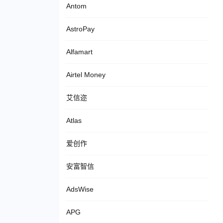
Antom
AstroPay
Alfamart
Airtel Money
艾信迩
Atlas
爱创作
安富智信
AdsWise
APG