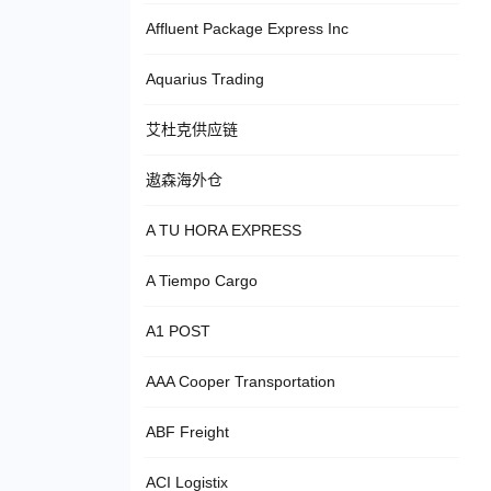
Affluent Package Express Inc
Aquarius Trading
艾杜克供应链
遨森海外仓
A TU HORA EXPRESS
A Tiempo Cargo
A1 POST
AAA Cooper Transportation
ABF Freight
ACI Logistix