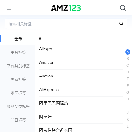
全部
A
Allegro
A
平台标签
B
Amazon
C
平台类别标签
D
Auction
E
国家标签
F
AliExpress
G
地区标签
H
阿里巴巴国际站
I
服务品类标签
J
阿富汗
K
节日标签
L
阿拉伯联合酋长国