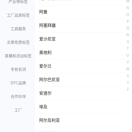
M
产业带标签
N
阿曼
O
工厂品类标签
P
阿塞拜疆
Q
工具服务
R
爱沙尼亚
S
文章性质标签
T
奥地利
U
直播和活动标签
V
爱尔兰
W
专有名词
X
阿尔巴尼亚
Y
DTC品牌
Z
安道尔
合作伙伴
埃及
工厂
阿尔及利亚