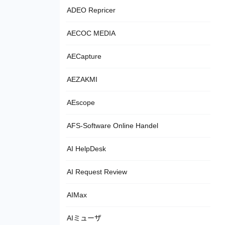
ADEO Repricer
AECOC MEDIA
AECapture
AEZAKMI
AEscope
AFS-Software Online Handel
AI HelpDesk
AI Request Review
AIMax
AIミューザ