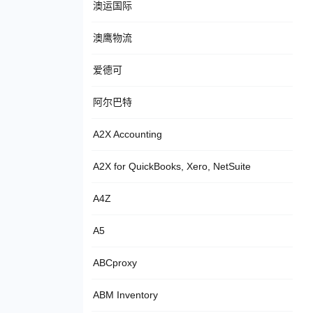
澳运国际
澳鹰物流
爱德可
阿尔巴特
A2X Accounting
A2X for QuickBooks, Xero, NetSuite
A4Z
A5
ABCproxy
ABM Inventory