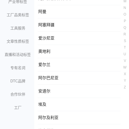
M
产业带标签
N
阿曼
O
工厂品类标签
P
阿塞拜疆
Q
工具服务
R
爱沙尼亚
S
文章性质标签
T
奥地利
U
直播和活动标签
V
爱尔兰
W
专有名词
X
阿尔巴尼亚
Y
DTC品牌
Z
安道尔
合作伙伴
埃及
工厂
阿尔及利亚