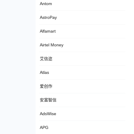
Antom
AstroPay
Alfamart
Airtel Money
艾信迩
Atlas
爱创作
安富智信
AdsWise
APG