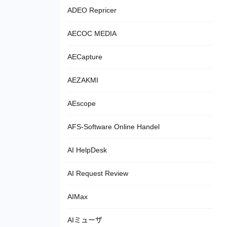
ADEO Repricer
AECOC MEDIA
AECapture
AEZAKMI
AEscope
AFS-Software Online Handel
AI HelpDesk
AI Request Review
AIMax
AIミューザ