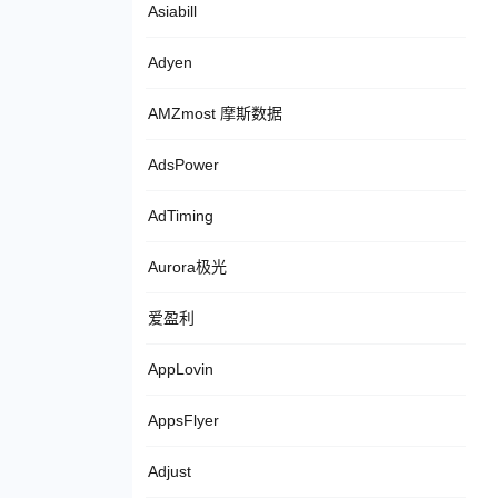
Asiabill
Adyen
AMZmost 摩斯数据
AdsPower
AdTiming
Aurora极光
爱盈利
AppLovin
AppsFlyer
Adjust