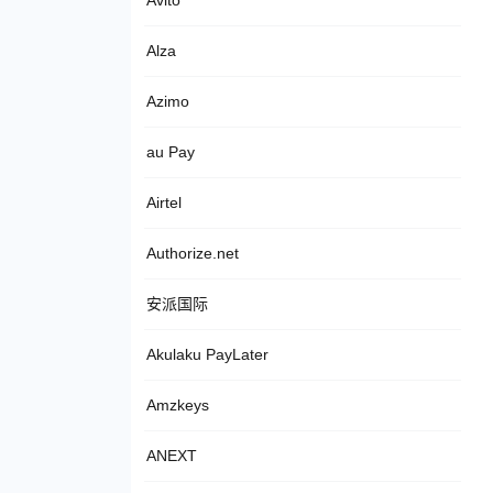
Avito
Alza
Azimo
au Pay
Airtel
Authorize.net
安派国际
Akulaku PayLater
Amzkeys
ANEXT