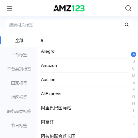
全部
A
Allegro
A
平台标签
B
Amazon
C
平台类别标签
D
Auction
E
国家标签
F
AliExpress
G
地区标签
H
阿里巴巴国际站
I
服务品类标签
J
阿富汗
K
节日标签
L
阿拉伯联合酋长国