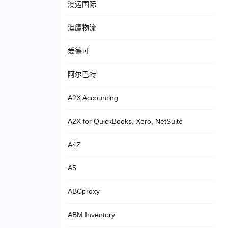
澳运国际
澳鹰物流
爱德可
阿尔巴特
A2X Accounting
A2X for QuickBooks, Xero, NetSuite
A4Z
A5
ABCproxy
ABM Inventory