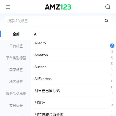
全部
A
Allegro
A
平台标签
B
Amazon
C
平台类别标签
D
Auction
E
国家标签
F
AliExpress
G
地区标签
H
阿里巴巴国际站
I
服务品类标签
J
阿富汗
K
节日标签
L
阿拉伯联合酋长国