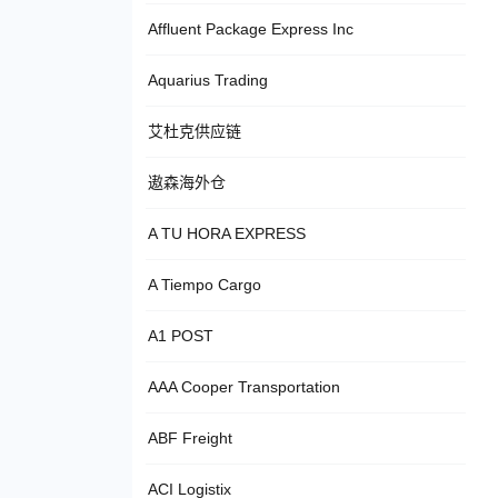
Affluent Package Express Inc
Aquarius Trading
艾杜克供应链
遨森海外仓
A TU HORA EXPRESS
A Tiempo Cargo
A1 POST
AAA Cooper Transportation
ABF Freight
ACI Logistix