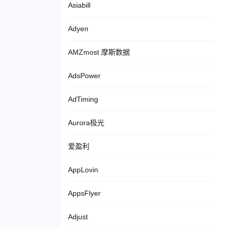
Asiabill
Adyen
AMZmost 摩斯数据
AdsPower
AdTiming
Aurora极光
爱盈利
AppLovin
AppsFlyer
Adjust