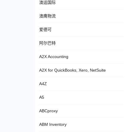
澳运国际
澳鹰物流
爱德可
阿尔巴特
A2X Accounting
A2X for QuickBooks, Xero, NetSuite
A4Z
A5
ABCproxy
ABM Inventory