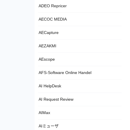
ADEO Repricer
AECOC MEDIA
AECapture
AEZAKMI
AEscope
AFS-Software Online Handel
AI HelpDesk
AI Request Review
AIMax
AIミューザ