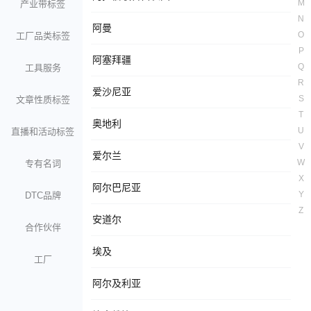
M
产业带标签
N
阿曼
O
工厂品类标签
P
阿塞拜疆
Q
工具服务
R
爱沙尼亚
S
文章性质标签
T
奥地利
U
直播和活动标签
V
爱尔兰
W
专有名词
X
阿尔巴尼亚
Y
DTC品牌
Z
安道尔
合作伙伴
埃及
工厂
阿尔及利亚