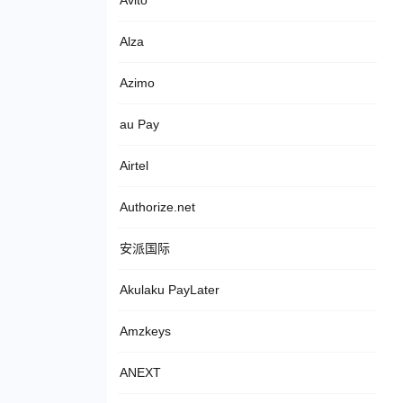
Avito
Alza
Azimo
au Pay
Airtel
Authorize.net
安派国际
Akulaku PayLater
Amzkeys
ANEXT