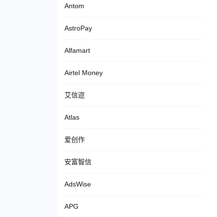
Antom
AstroPay
Alfamart
Airtel Money
艾信迩
Atlas
爱创作
安富智信
AdsWise
APG