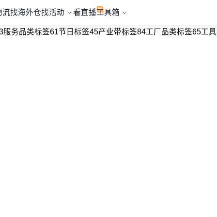
物流
找海外仓
找活动
看直播
工具箱
3
服务品类标签
61
节日标签
45
产业带标签
84
工厂品类标签
65
工具