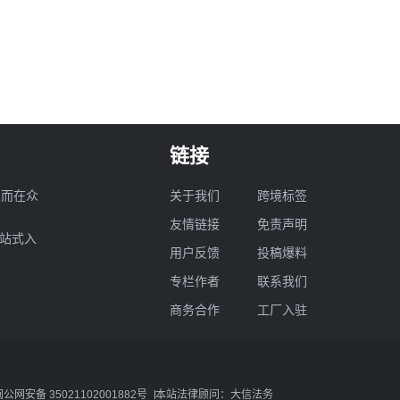
链接
业而在众
关于我们
跨境标签
友情链接
免责声明
一站式入
用户反馈
投稿爆料
专栏作者
联系我们
商务合作
工厂入驻
闽公网安备 35021102001882号
本站法律顾问：大信法务