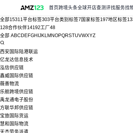
首页
跨境头条
全球开店
查测评
找服务
找
全部
15311
平台标签
303
平台类别标签
7
国家标签
197
地区标签
13
128
合作伙伴
14192
工厂
48
全部
A
B
C
D
E
F
G
H
I
J
K
L
M
N
O
P
Q
R
S
T
U
V
W
X
Y
Z
西安国际陆港联运
亿龙达信息技术
泓信供应链
鑫威国际供应链
薇善物流
乐舱跨境供应链
禹龙通电子股份
方联华邦供应链
宝旅国际货运
慧和国际物流
天杰劳务派遣