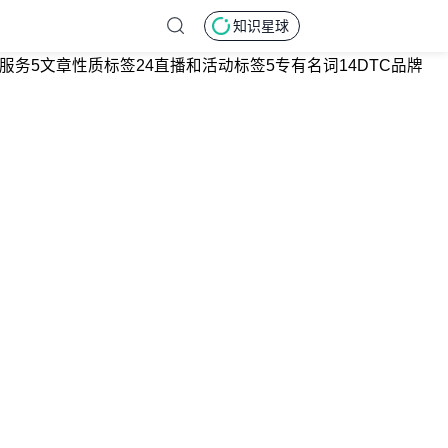
知识星球
服务
5
文章性质标签
24
直播和活动标签
5
专有名词
14
DTC品牌