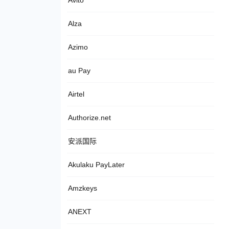
Avito
Alza
Azimo
au Pay
Airtel
Authorize.net
安派国际
Akulaku PayLater
Amzkeys
ANEXT