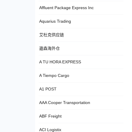
Affluent Package Express Inc
Aquarius Trading
艾杜克供应链
遨森海外仓
A TU HORA EXPRESS
A Tiempo Cargo
A1 POST
AAA Cooper Transportation
ABF Freight
ACI Logistix