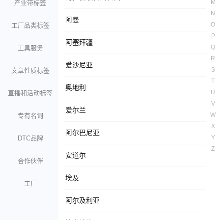
M
产业带标签
N
阿曼
O
工厂品类标签
P
阿塞拜疆
Q
工具服务
R
爱沙尼亚
S
文章性质标签
T
奥地利
U
直播和活动标签
V
爱尔兰
W
专有名词
X
阿尔巴尼亚
Y
DTC品牌
Z
安道尔
合作伙伴
埃及
工厂
阿尔及利亚