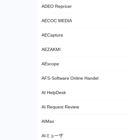
ADEO Repricer
AECOC MEDIA
AECapture
AEZAKMI
AEscope
AFS-Software Online Handel
AI HelpDesk
AI Request Review
AIMax
AIミューザ