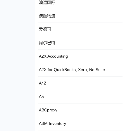
澳运国际
澳鹰物流
爱德可
阿尔巴特
A2X Accounting
A2X for QuickBooks, Xero, NetSuite
A4Z
A5
ABCproxy
ABM Inventory