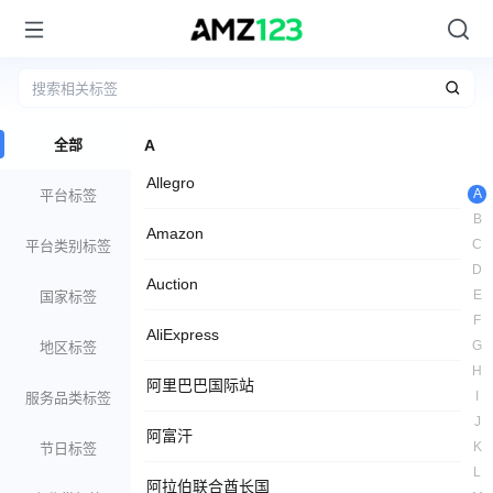
全部
A
Allegro
A
平台标签
B
Amazon
C
平台类别标签
D
Auction
E
国家标签
F
AliExpress
G
地区标签
H
阿里巴巴国际站
I
服务品类标签
J
阿富汗
K
节日标签
L
阿拉伯联合酋长国