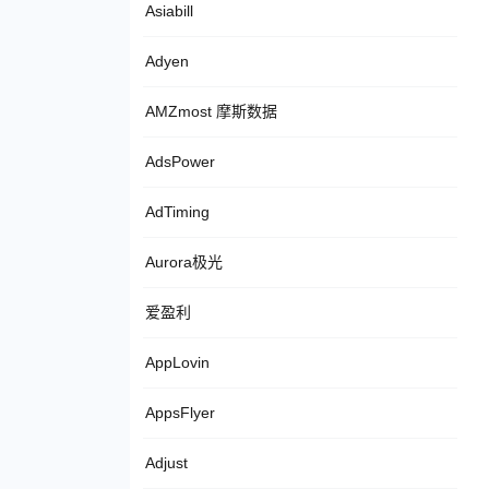
Asiabill
Adyen
AMZmost 摩斯数据
AdsPower
AdTiming
Aurora极光
爱盈利
AppLovin
AppsFlyer
Adjust