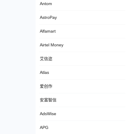
Antom
AstroPay
Alfamart
Airtel Money
艾信迩
Atlas
爱创作
安富智信
AdsWise
APG