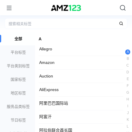
全部
A
Allegro
A
平台标签
B
Amazon
C
平台类别标签
D
Auction
E
国家标签
F
AliExpress
G
地区标签
H
阿里巴巴国际站
I
服务品类标签
J
阿富汗
K
节日标签
L
阿拉伯联合酋长国