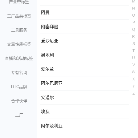
M
产业带标签
N
阿曼
O
工厂品类标签
P
阿塞拜疆
Q
工具服务
R
爱沙尼亚
S
文章性质标签
T
奥地利
U
直播和活动标签
V
爱尔兰
W
专有名词
X
阿尔巴尼亚
Y
DTC品牌
Z
安道尔
合作伙伴
埃及
工厂
阿尔及利亚