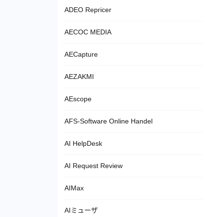
ADEO Repricer
AECOC MEDIA
AECapture
AEZAKMI
AEscope
AFS-Software Online Handel
AI HelpDesk
AI Request Review
AIMax
AIミューザ