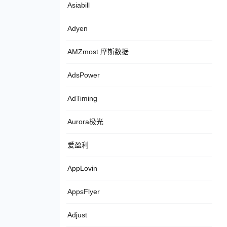
Asiabill
Adyen
AMZmost 摩斯数据
AdsPower
AdTiming
Aurora极光
爱盈利
AppLovin
AppsFlyer
Adjust