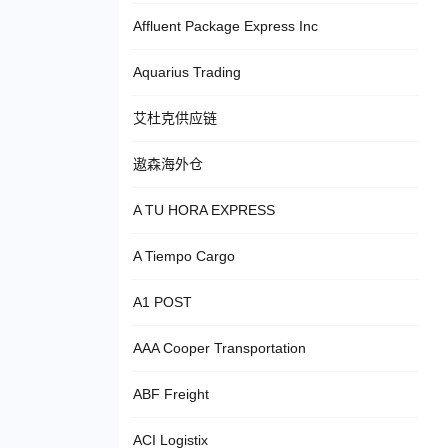
Affluent Package Express Inc
Aquarius Trading
艾杜克供应链
遨森海外仓
A TU HORA EXPRESS
A Tiempo Cargo
A1 POST
AAA Cooper Transportation
ABF Freight
ACI Logistix