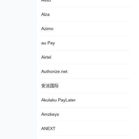
Avito
Alza
Azimo
au Pay
Airtel
Authorize.net
安派国际
Akulaku PayLater
Amzkeys
ANEXT