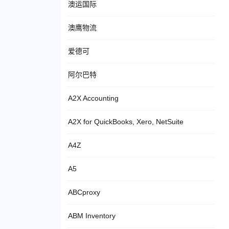
澳运国际
澳鹰物流
爱德可
阿尔巴特
A2X Accounting
A2X for QuickBooks, Xero, NetSuite
A4Z
A5
ABCproxy
ABM Inventory