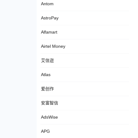
Antom
AstroPay
Alfamart
Airtel Money
艾信迩
Atlas
爱创作
安富智信
AdsWise
APG