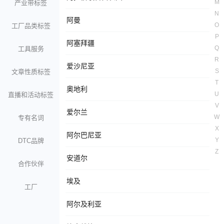
M
产业带标签
N
阿曼
O
工厂品类标签
P
阿塞拜疆
Q
工具服务
R
爱沙尼亚
S
文章性质标签
T
奥地利
U
直播和活动标签
V
爱尔兰
W
专有名词
X
阿尔巴尼亚
Y
DTC品牌
Z
安道尔
合作伙伴
埃及
工厂
阿尔及利亚