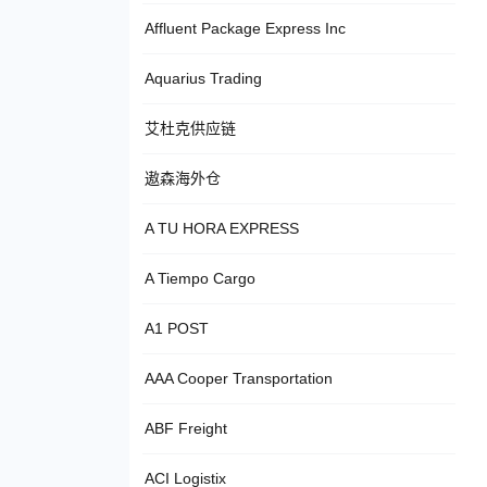
Affluent Package Express Inc
Aquarius Trading
艾杜克供应链
遨森海外仓
A TU HORA EXPRESS
A Tiempo Cargo
A1 POST
AAA Cooper Transportation
ABF Freight
ACI Logistix