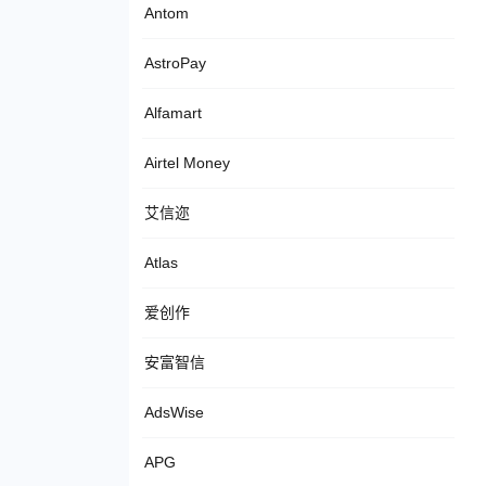
Antom
AstroPay
Alfamart
Airtel Money
艾信迩
Atlas
爱创作
安富智信
AdsWise
APG