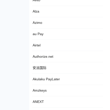
Avito
Alza
Azimo
au Pay
Airtel
Authorize.net
安派国际
Akulaku PayLater
Amzkeys
ANEXT