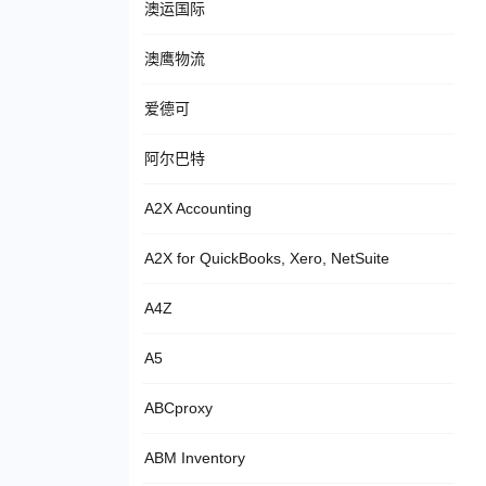
澳运国际
澳鹰物流
爱德可
阿尔巴特
A2X Accounting
A2X for QuickBooks, Xero, NetSuite
A4Z
A5
ABCproxy
ABM Inventory