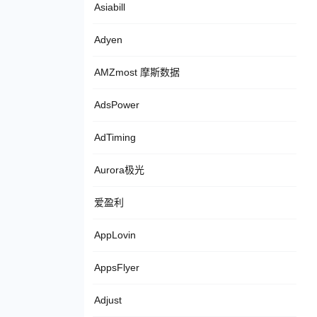
Asiabill
Adyen
AMZmost 摩斯数据
AdsPower
AdTiming
Aurora极光
爱盈利
AppLovin
AppsFlyer
Adjust