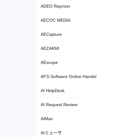
ADEO Repricer
AECOC MEDIA
AECapture
AEZAKMI
AEscope
AFS-Software Online Handel
AI HelpDesk
AI Request Review
AIMax
AIミューザ