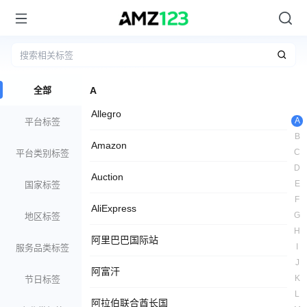
全部
A
Allegro
A
平台标签
B
Amazon
C
平台类别标签
D
Auction
E
国家标签
F
AliExpress
G
地区标签
H
阿里巴巴国际站
I
服务品类标签
J
阿富汗
K
节日标签
L
阿拉伯联合酋长国