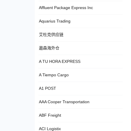
Affluent Package Express Inc
Aquarius Trading
艾杜克供应链
遨森海外仓
A TU HORA EXPRESS
A Tiempo Cargo
A1 POST
AAA Cooper Transportation
ABF Freight
ACI Logistix