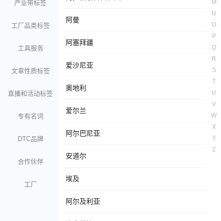
M
产业带标签
N
阿曼
O
工厂品类标签
P
阿塞拜疆
Q
工具服务
R
爱沙尼亚
S
文章性质标签
T
奥地利
U
直播和活动标签
V
爱尔兰
W
专有名词
X
阿尔巴尼亚
Y
DTC品牌
Z
安道尔
合作伙伴
埃及
工厂
阿尔及利亚