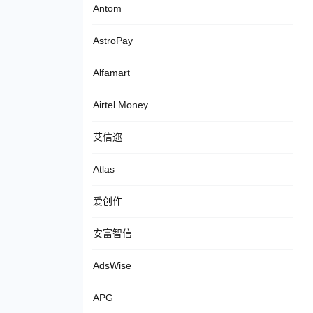
Antom
AstroPay
Alfamart
Airtel Money
艾信迩
Atlas
爱创作
安富智信
AdsWise
APG