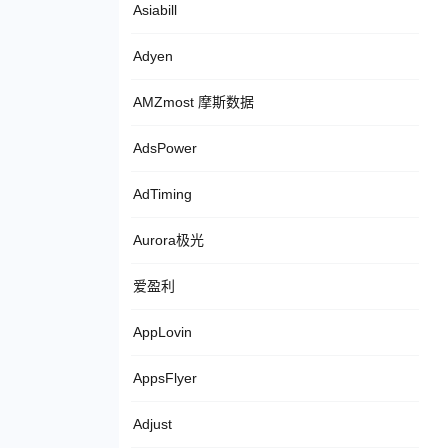
Asiabill
Adyen
AMZmost 摩斯数据
AdsPower
AdTiming
Aurora极光
爱盈利
AppLovin
AppsFlyer
Adjust