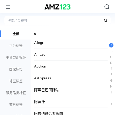
全部
A
Allegro
A
平台标签
B
Amazon
C
平台类别标签
D
Auction
E
国家标签
F
AliExpress
G
地区标签
H
阿里巴巴国际站
I
服务品类标签
J
阿富汗
K
节日标签
L
阿拉伯联合酋长国