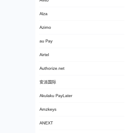
Avito
Alza
Azimo
au Pay
Airtel
Authorize.net
安派国际
Akulaku PayLater
Amzkeys
ANEXT