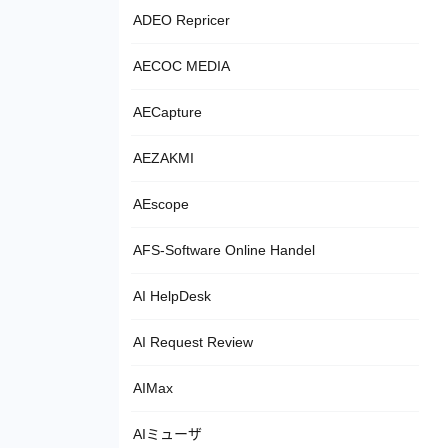
ADEO Repricer
AECOC MEDIA
AECapture
AEZAKMI
AEscope
AFS-Software Online Handel
AI HelpDesk
AI Request Review
AIMax
AIミューザ