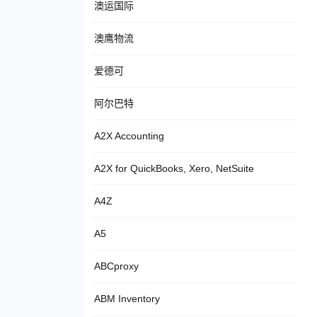
澳运国际
澳鹰物流
爱德可
阿尔巴特
A2X Accounting
A2X for QuickBooks, Xero, NetSuite
A4Z
A5
ABCproxy
ABM Inventory